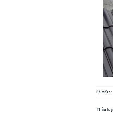
Bài viết t
Thảo luậ