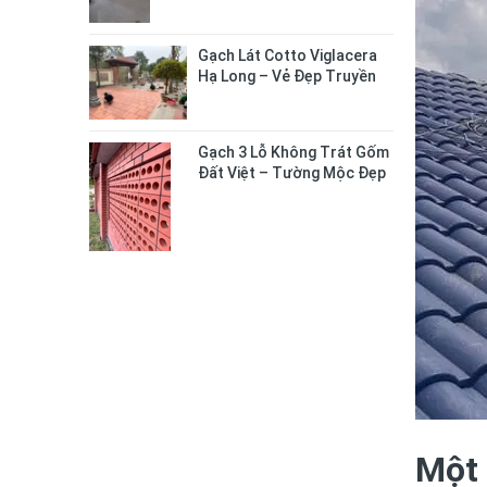
Gạch Lát Cotto Viglacera
Hạ Long – Vẻ Đẹp Truyền
Thống Cho Không Gian
Sống
Gạch 3 Lỗ Không Trát Gốm
Đất Việt – Tường Mộc Đẹp
Tự Nhiên, Bền Chắc Lâu Dài
Một 