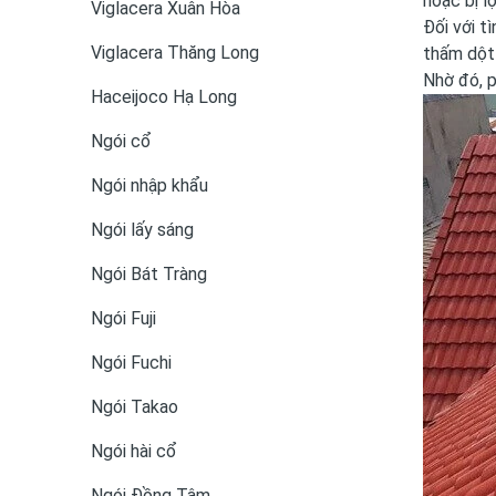
hoặc bị l
Viglacera Xuân Hòa
Đối với t
Viglacera Thăng Long
thấm dột 
Nhờ đó, p
Haceijoco Hạ Long
Ngói cổ
Ngói nhập khẩu
Ngói lấy sáng
Ngói Bát Tràng
Ngói Fuji
Ngói Fuchi
Ngói Takao
Ngói hài cổ
Ngói Đồng Tâm