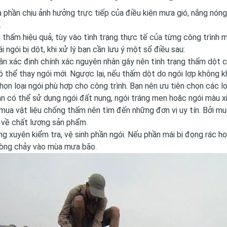
à phần chịu ảnh hưởng trực tiếp của điều kiện mưa gió, nắng nóng
.
thấm hiệu quả, tùy vào tình trạng thực tế của từng công trình m
ái ngói bị dột, khi xử lý bạn cần lưu ý một số điều sau:
ần xác định chính xác nguyên nhân gây nên tình trạng thấm dột củ
ó thể thay ngói mới. Ngược lại, nếu thấm dột do ngói lợp không 
họn loại ngói phù hợp cho công trình. Bạn nên ưu tiên chọn các 
ạn có thể sử dụng
ngói đất nung
,
ngói tráng men
hoặc
ngói màu x
mua vật liệu chống thấm nên tìm đến những đơn vị uy tín. Bởi mua
về chất lượng sản phẩm.
g xuyên kiểm tra, vệ sinh phần ngói. Nếu phần mái bị đọng rác h
òng chảy vào mùa mưa bão.