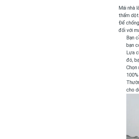
Mái nhà l
thấm dột
Để chống 
đối với m
Bạn c
bạn c
Lựa c
đó, b
Chọn 
100% 
Thườn
cho d