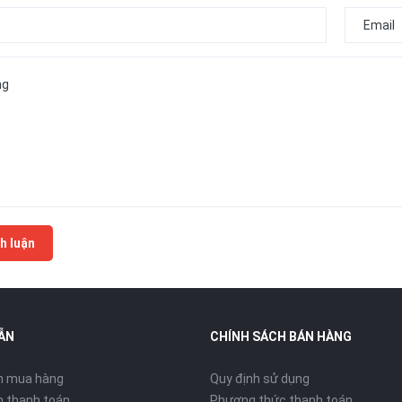
h luận
ẪN
CHÍNH SÁCH BÁN HÀNG
n mua hàng
Quy định sử dụng
 thanh toán
Phương thức thanh toán