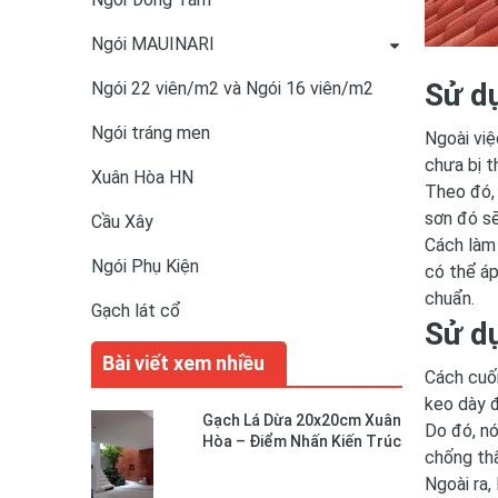
Ngói MAUINARI
Sử d
Ngói 22 viên/m2 và Ngói 16 viên/m2
Ngói tráng men
Ngoài việ
chưa bị t
Xuân Hòa HN
Theo đó, 
sơn đó s
Cầu Xây
Cách làm 
Ngói Phụ Kiện
có thể áp
chuẩn.
Gạch lát cổ
Sử d
Bài viết xem nhiều
Cách cuối
keo dày đ
Gạch Lá Dừa 20x20cm Xuân
Do đó, n
Hòa – Điểm Nhấn Kiến Trúc
chống th
Độc Đáo Cho Không Gian
Ngoài ra,
Sống