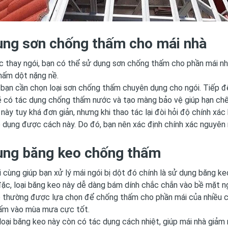
ụng sơn chống thấm cho mái nhà
c thay ngói, bạn có thể sử dụng sơn chống thấm cho phần mái nh
hấm dột nặng nề.
bạn cần chọn loại sơn chống thấm chuyên dụng cho ngói. Tiếp đế
ẽ có tác dụng chống thấm nước và tạo màng bảo vệ giúp hạn chế
này tuy khá đơn giản, nhưng khi thao tác lại đòi hỏi độ chính xác
 dụng được cách này. Do đó, bạn nên xác định chính xác nguyên
ụng băng keo chống thấm
 cùng giúp bạn xử lý mái ngói bị dột đó chính là sử dụng băng k
ặc, loại băng keo này dễ dàng bám dính chắc chắn vào bề mặt ng
ó thường được lựa chọn để chống thấm cho phần mái của nhiều cô
ấm vào mùa mưa cực tốt.
 loại băng keo này còn có tác dụng cách nhiệt, giúp mái nhà giảm