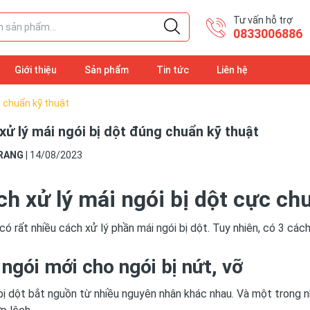
Tư vấn hỗ trợ
​0833006886
Giới thiệu
Sản phẩm
Tin tức
Liên hệ
g chuẩn kỹ thuật
xử lý mái ngói bị dột đúng chuẩn kỹ thuật
RANG
|
14/08/2023
ch xử lý mái ngói bị dột cực c
 có rất nhiều cách xử lý phần mái ngói bị dột. Tuy nhiên, có 3 cá
ngói mới cho ngói bị nứt, vỡ
bị dột bắt nguồn từ nhiều nguyên nhân khác nhau. Và một trong n