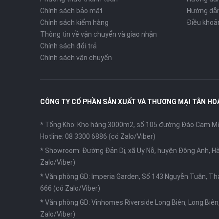
Chính sách bảo mật
Hướng dẫn
Chính sách kiểm hàng
Điều khoả
Thông tin về vận chuyển và giao nhận
Chính sách đổi trả
Chính sách vận chuyển
CÔNG TY CỔ PHẦN SẢN XUẤT VÀ THƯƠNG MẠI TÂN HO
* Tổng Kho: Kho hàng 3000m2, số 105 đường Đào Cam Mộc
Hotline: 08 3300 6886 (có Zalo/Viber)
* Showroom: Đường Đản Dị, xã Uy Nỗ, huyện Đông Anh, Hà
Zalo/Viber)
* Văn phòng GD: Imperia Garden, Số 143 Nguyễn Tuân, Th
666 (có Zalo/Viber)
* Văn phòng GD: Vinhomes Riverside Long Biên, Long Biên,
Zalo/Viber)