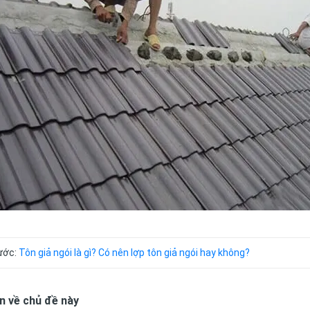
rước:
Tôn giả ngói là gì? Có nên lợp tôn giả ngói hay không?
n về chủ đề này