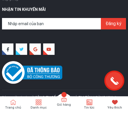
NHẬN TIN KHUYẾN MÃI
Đăng ký
Bản quyền thuộc về
CÔNG TY CỔ PHẦN SX VÀ TM TÂN HOÀNG KIM
.
Cung
cấp bởi
Sapo
Giỏ hàng
Trang chủ
Danh mục
Tin tức
Yêu thích