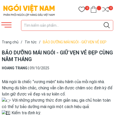
0
0
Trang chủ
/
Tin tức
/
BẢO DƯỠNG MÁI NGÓI - GIỮ VẸN VẺ ĐẸP
CÙNG NĂM THÁNG
BẢO DƯỠNG MÁI NGÓI - GIỮ VẸN VẺ ĐẸP CÙNG
NĂM THÁNG
HOANG TRANG
|
09/10/2025
Mái ngói là chiếc “vương miện” kiêu hãnh của mỗi ngôi nhà.
Nhưng dù bền chắc, chúng vẫn cần được chăm sóc định kỳ để
luôn giữ được vẻ đẹp và sự kiên cố.
Với những phương thức đơn giản sau, gia chủ hoàn toàn
có thể tự bảo dưỡng mái ngói một cách hiệu quả:
Kiểm tra định kỳ: