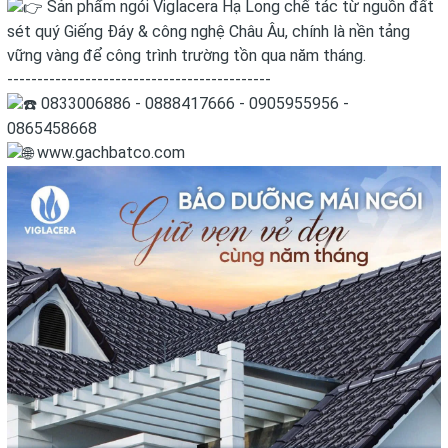
Sản phẩm ngói Viglacera Hạ Long chế tác từ nguồn đất
sét quý Giếng Đáy & công nghệ Châu Âu, chính là nền tảng
vững vàng để công trình trường tồn qua năm tháng.
--------------------------------------------
0833006886 - 0888417666 - 0905955956 -
0865458668
www.gachbatco.com