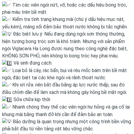
Tìm các viên ngói nứt, vỡ, hoặc các dấu hiệu bong tróc,
phai màu trên bề mặt.
Kiểm tra tình trạng khung mái (chú ý dấu hiệu mục nát,
yếu kém), máng xối đảm bảo thoát nước không bị tắc nghẽn.
Đặc biệt lưu ý: Nếu đang dùng ngói sơn thông thường,
hiện tượng bong tróc sơn là khó tránh. Nhưng với sản phẩm
ngói Viglacera Hạ Long được nung theo công nghệ đặc biệt,
KHÔNG SƠN PHỦ, nên không lo bong tróc hay phai màu.
Vệ sinh đúng cách:
Loại bỏ lá cây, rác bẩn, bụi và rêu mốc bám trên bề mặt
ngói, đặc biệt tại các khe ngói và rãnh thoát nước.
Khi xịt rửa: nên bắt đầu bằng áp lực nước thấp, sau đó
điều chỉnh dần để làm sạch mà không gây hỏng bề mặt ngói.
Sửa chữa kịp thời:
Nhanh chóng thay thế các viên ngói hư hỏng và gia cố lại
khung mái bằng thanh đỡ khi cần để đảm bảo an toàn.
Bảo dưỡng là quan trọng nhưng một công trình bền vững
phải bắt đầu từ nền tảng vật liệu vững chắc.