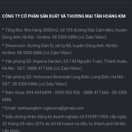
CÔNG TY CỔ PHẦN SẢN XUẤT VÀ THƯƠNG MẠI TÂN HOÀNG KIM
* Tổng Kho: Kho hàng 3000m2, số 105 đường Đào Cam Mộc, huyện
Đông Anh, Hà Nội -
Hotline: 08 3300 6886 (có Zalo/Viber)
* Showroom: Đường Đản Dị, xã Uy Nỗ, huyện Đông Anh, Hà Nội -
Hotline: 08 3300 6886 (có Zalo/Viber)
* Văn phòng GD: Imperia Garden, Số 143 Nguyễn Tuân, Thanh Xuân,
Hà Nội -
SĐT: 0888 417 666 (có Zalo/Viber)
* Văn phòng GD: Vinhomes Riverside Long Biên, Long Biên, Hà Nội -
SĐT: 08 3300 6886 (có Zalo/Viber)
* Điện thoại:
094 444 6899
-
0905 955 956
-
0888 417 666
-
08 3300
6886
* Email:
tanhoangkim.viglacera@gmail.com
* Giấy chứng nhận đăng ký doanh nghiệp số 0104911906 cấp ngày
20 tháng 09 năm 2016 do Sở kế hoạch và đầu tư thành phố Hà Nội
cấp phép