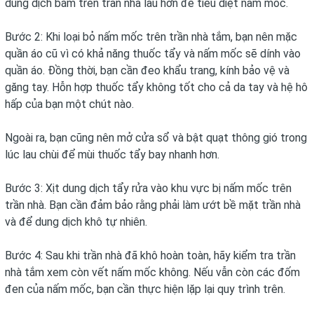
dung dịch bám trên trần nhà lâu hơn để tiêu diệt nấm mốc.
Bước 2: Khi loại bỏ nấm mốc trên trần nhà tắm, bạn nên mặc
quần áo cũ vì có khả năng thuốc tẩy và nấm mốc sẽ dính vào
quần áo. Đồng thời, bạn cần đeo khẩu trang, kính bảo vệ và
găng tay. Hỗn hợp thuốc tẩy không tốt cho cả da tay và hệ hô
hấp của bạn một chút nào.
Ngoài ra, bạn cũng nên mở cửa sổ và bật quạt thông gió trong
lúc lau chùi để mùi thuốc tẩy bay nhanh hơn.
Bước 3: Xịt dung dịch tẩy rửa vào khu vực bị nấm mốc trên
trần nhà. Bạn cần đảm bảo rằng phải làm ướt bề mặt trần nhà
và để dung dịch khô tự nhiên.
Bước 4: Sau khi trần nhà đã khô hoàn toàn, hãy kiểm tra trần
nhà tắm xem còn vết nấm mốc không. Nếu vẫn còn các đốm
đen của nấm mốc, bạn cần thực hiện lặp lại quy trình trên.