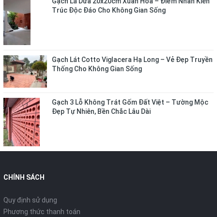
Gạch Lá Dừa 20x20cm Xuân Hòa – Điểm Nhấn Kiến
Trúc Độc Đáo Cho Không Gian Sống
Gạch Lát Cotto Viglacera Hạ Long – Vẻ Đẹp Truyền
Thống Cho Không Gian Sống
Gạch 3 Lỗ Không Trát Gốm Đất Việt – Tường Mộc
Đẹp Tự Nhiên, Bền Chắc Lâu Dài
CHÍNH SÁCH
Quy định sử dụng
Phương thức thanh toán