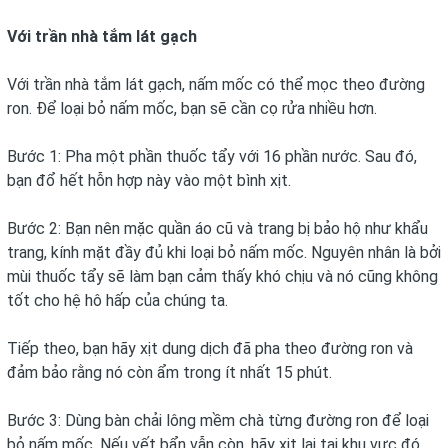
Với trần nhà tắm lát gạch
Với trần nhà tắm lát gạch, nấm mốc có thể mọc theo đường
ron. Để loại bỏ nấm mốc, bạn sẽ cần cọ rửa nhiều hơn.
Bước 1: Pha một phần thuốc tẩy với 16 phần nước. Sau đó,
bạn đổ hết hỗn hợp này vào một bình xịt.
Bước 2: Bạn nên mặc quần áo cũ và trang bị bảo hộ như khẩu
trang, kính mặt đầy đủ khi loại bỏ nấm mốc. Nguyên nhân là bởi
mùi thuốc tẩy sẽ làm bạn cảm thấy khó chịu và nó cũng không
tốt cho hệ hô hấp của chúng ta.
Tiếp theo, bạn hãy xịt dung dịch đã pha theo đường ron và
đảm bảo rằng nó còn ẩm trong ít nhất 15 phút.
Bước 3: Dùng bàn chải lông mềm chà từng đường ron để loại
bỏ nấm mốc. Nếu vết bẩn vẫn còn, hãy xịt lại tại khu vực đó,