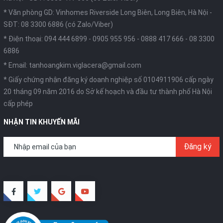
* Văn phòng GD: Vinhomes Riverside Long Biên, Long Biên, Hà Nội -
SĐT: 08 3300 6886 (có Zalo/Viber)
* Điện thoại:
094 444 6899
-
0905 955 956
-
0888 417 666
-
08 3300
6886
* Email:
tanhoangkim.viglacera@gmail.com
* Giấy chứng nhận đăng ký doanh nghiệp số 0104911906 cấp ngày
20 tháng 09 năm 2016 do Sở kế hoạch và đầu tư thành phố Hà Nội
cấp phép
NHẬN TIN KHUYẾN MÃI
Đăng ký