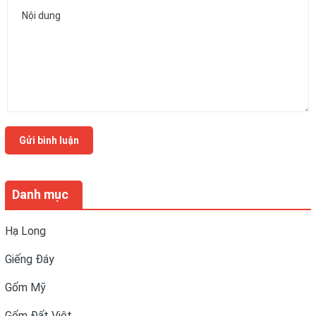
Gửi bình luận
Danh mục
Hạ Long
Giếng Đáy
Gốm Mỹ
Gốm Đất Việt