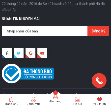
20 tháng 09 năm 2016 do Sở kế hoạch và đầu tư thành phố Hà Nội
cấp phép
NHẬN TIN KHUYẾN MÃI
Đăng ký
Bản quyền thuộc về
CÔNG TY CỔ PHẦN SX VÀ TM TÂN HOÀNG KIM
.
Cung
cấp bởi
Sapo
Giỏ hàng
Trang chủ
Danh mục
Tin tức
Yêu thích