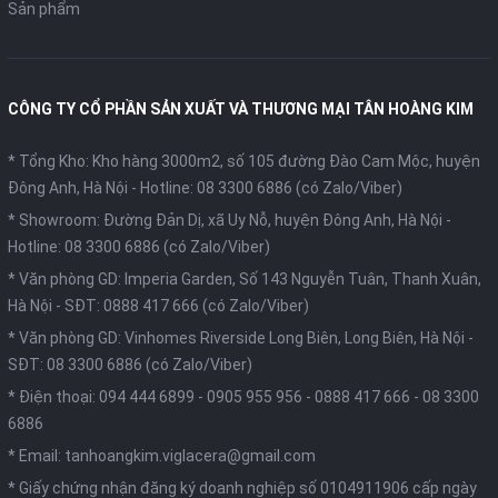
Sản phẩm
CÔNG TY CỔ PHẦN SẢN XUẤT VÀ THƯƠNG MẠI TÂN HOÀNG KIM
* Tổng Kho: Kho hàng 3000m2, số 105 đường Đào Cam Mộc, huyện
Đông Anh, Hà Nội -
Hotline: 08 3300 6886 (có Zalo/Viber)
* Showroom: Đường Đản Dị, xã Uy Nỗ, huyện Đông Anh, Hà Nội -
Hotline: 08 3300 6886 (có Zalo/Viber)
* Văn phòng GD: Imperia Garden, Số 143 Nguyễn Tuân, Thanh Xuân,
Hà Nội -
SĐT: 0888 417 666 (có Zalo/Viber)
* Văn phòng GD: Vinhomes Riverside Long Biên, Long Biên, Hà Nội -
SĐT: 08 3300 6886 (có Zalo/Viber)
* Điện thoại:
094 444 6899
-
0905 955 956
-
0888 417 666
-
08 3300
6886
* Email:
tanhoangkim.viglacera@gmail.com
* Giấy chứng nhận đăng ký doanh nghiệp số 0104911906 cấp ngày