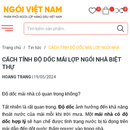
0
0
Trang chủ
/
Tin tức
/
CÁCH TÍNH ĐỘ DỐC MÁI LỢP NGÓI NHÀ
BIỆT THỰ
CÁCH TÍNH ĐỘ DỐC MÁI LỢP NGÓI NHÀ BIỆT
THỰ
HOANG TRANG
|
19/05/2024
Độ dốc mái nhà có quan trọng không?
Tất nhiên là rất quan trọng.
Độ dốc
ảnh hưởng đến khả năng
thoát nước của mái mỗi khi trời mưa. Một
mái nhà có độ
dốc hợp lý
sẽ hạn chế được tình trạng nước bị tù đọng trên
mái dẫn đến dột nước thấm ngược vào trong nhà.