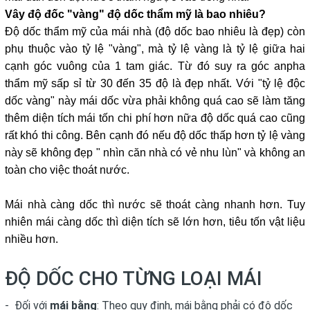
Vây độ đốc "vàng" độ dốc thẩm mỹ là bao nhiêu?
Độ dốc thẩm mỹ của mái nhà (độ dốc bao nhiêu là đẹp) còn
phụ thuộc vào tỷ lệ "vàng", mà tỷ lệ vàng là tỷ lệ giữa hai
cạnh góc vuông của 1 tam giác. Từ đó suy ra góc anpha
thẩm mỹ sấp sỉ từ 30 đến 35 độ là đẹp nhất. Với "tỷ lệ độc
dốc vàng" này mái dốc vừa phải không quá cao sẽ làm tăng
thêm diện tích mái tốn chi phí hơn nữa độ dốc quá cao cũng
rất khó thi công. Bên cạnh đó nếu độ dốc thấp hơn tỷ lệ vàng
này sẽ không đẹp " nhìn căn nhà có vẻ nhu lùn" và không an
toàn cho việc thoát nước.
Mái nhà càng dốc thì nước sẽ thoát càng nhanh hơn. Tuy
nhiên mái càng dốc thì diện tích sẽ lớn hơn, tiêu tốn vật liệu
nhiều hơn.
ĐỘ DỐC CHO TỪNG LOẠI MÁI
- Đối với
mái bằng
: Theo quy định, mái bằng phải có độ dốc