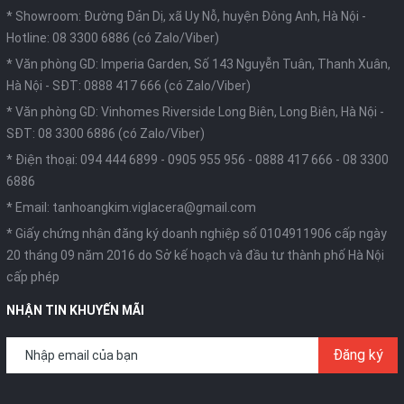
* Showroom: Đường Đản Dị, xã Uy Nỗ, huyện Đông Anh, Hà Nội -
Hotline: 08 3300 6886 (có Zalo/Viber)
* Văn phòng GD: Imperia Garden, Số 143 Nguyễn Tuân, Thanh Xuân,
Hà Nội -
SĐT: 0888 417 666 (có Zalo/Viber)
* Văn phòng GD: Vinhomes Riverside Long Biên, Long Biên, Hà Nội -
SĐT: 08 3300 6886 (có Zalo/Viber)
* Điện thoại:
094 444 6899
-
0905 955 956
-
0888 417 666
-
08 3300
6886
* Email:
tanhoangkim.viglacera@gmail.com
* Giấy chứng nhận đăng ký doanh nghiệp số 0104911906 cấp ngày
20 tháng 09 năm 2016 do Sở kế hoạch và đầu tư thành phố Hà Nội
cấp phép
NHẬN TIN KHUYẾN MÃI
Đăng ký