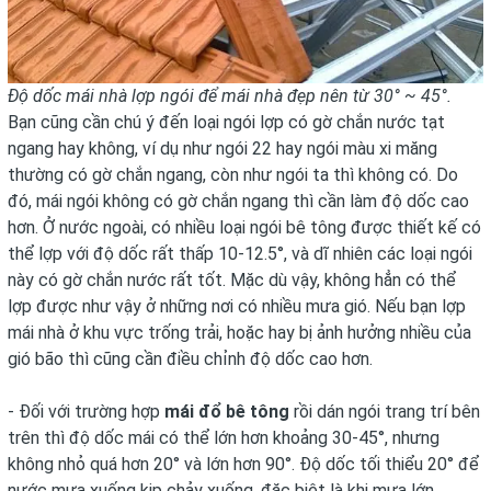
Độ dốc mái nhà lợp ngói để mái nhà đẹp nên từ 30° ~ 45°.
Bạn cũng cần chú ý đến loại ngói lợp có gờ chắn nước tạt
ngang hay không, ví dụ như ngói 22 hay ngói màu xi măng
thường có gờ chắn ngang, còn như ngói ta thì không có. Do
đó, mái ngói không có gờ chắn ngang thì cần làm độ dốc cao
hơn. Ở nước ngoài, có nhiều loại ngói bê tông được thiết kế có
thể lợp với độ dốc rất thấp 10-12.5°, và dĩ nhiên các loại ngói
này có gờ chắn nước rất tốt. Mặc dù vậy, không hẳn có thể
lợp được như vậy ở những nơi có nhiều mưa gió. Nếu bạn lợp
mái nhà ở khu vực trống trải, hoặc hay bị ảnh hưởng nhiều của
gió bão thì cũng cần điều chỉnh độ dốc cao hơn.
- Đối với trường hợp
mái đổ bê tông
rồi dán ngói trang trí bên
trên thì độ dốc mái có thể lớn hơn khoảng 30-45°, nhưng
không nhỏ quá hơn 20° và lớn hơn 90°. Độ dốc tối thiểu 20° để
nước mưa xuống kịp chảy xuống, đặc biệt là khi mưa lớn.