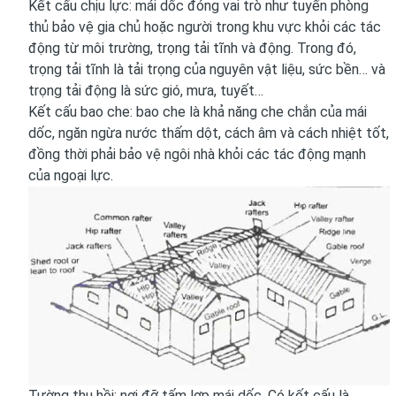
Kết cấu chịu lực: mái dốc đóng vai trò như tuyến phòng
thủ bảo vệ gia chủ hoặc người trong khu vực khỏi các tác
động từ môi trường, trọng tải tĩnh và động. Trong đó,
trọng tải tĩnh là tải trọng của nguyên vật liệu, sức bền… và
trọng tải động là sức gió, mưa, tuyết…
Kết cấu bao che: bao che là khả năng che chắn của mái
dốc, ngăn ngừa nước thấm dột, cách âm và cách nhiệt tốt,
đồng thời phải bảo vệ ngôi nhà khỏi các tác động mạnh
của ngoại lực.
Tường thu hồi: nơi đỡ tấm lợp mái dốc. Có kết cấu là