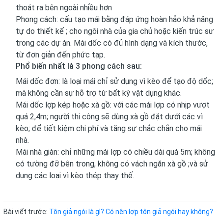
thoát ra bên ngoài nhiều hơn
Phong cách: cấu tạo mái bằng đáp ứng hoàn hảo khả năng
tự do thiết kế ; cho ngôi nhà của gia chủ hoặc kiến trúc sư
trong các dự án. Mái dốc có đủ hình dạng và kích thước,
từ đơn giản đến phức tạp.
Phổ biến nhất là 3 phong cách sau:
Mái dốc đơn: là loại mái chỉ sử dụng vì kèo để tạo độ dốc;
mà không cần sự hỗ trợ từ bất kỳ vật dụng khác.
Mái dốc lợp kép hoặc xà gồ: với các mái lợp có nhịp vượt
quá 2,4m; người thi công sẽ dùng xà gồ đặt dưới các vì
kèo; để tiết kiệm chi phí và tăng sự chắc chắn cho mái
nhà.
Mái nhà giàn: chỉ những mái lợp có chiều dài quá 5m; không
có tường đỡ bên trong, không có vách ngăn xà gồ ;và sử
dụng các loại vì kèo thép thay thế.
Bài viết trước:
Tôn giả ngói là gì? Có nên lợp tôn giả ngói hay không?