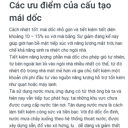
Các ưu điểm của cấu tạo
mái dốc
Cách nhiệt tốt: mái dốc nhỏ gọn và tiết kiệm tiết diện
khoảng 10 – 15% so với mái bằng. Sự giảm đáng kể này
giúp giới hạn bề mặt tiếp xúc với năng lượng mặt trời, hạn
chế khả năng sinh ra nhiệt cho ngôi nhà.
Tiết kiệm năng lượng: phần mái dốc cho phép gió tự nhiên;
từ bên ngoài len lỏi vào ngôi nhà nhiều nhất có thể, từ đó
nhiệt độ trong nhà mát mẻ hơn và gia chủ tiết kiệm một
khoản chi phí đầu tư vào nguồn năng lượng hỗ trợ tốn kém
như quạt hoặc máy lạnh.
Tái sử dụng nước mưa; ứng dụng có từ thời ông bà ta và
hiện nay vẫn tiếp tục phát huy; tại những khu vực chưa
được cung cấp nước tận nơi. Tận dụng nước mưa là cách
làm tiết kiệm công sức và tiền bạc. Với độ dốc ổn định,
nước mưa chảy xuống theo hệ thống thoát nước; được
xây dựng sẵn, đổ vào xô hứng, lu… dễ dàng và giảm thất