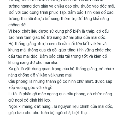
tường ngang đơn giản và chiều cao phụ thuộc vào dốc mái.
Đối với các công trình phức tạp, đảm bảo tính kiên cố cao,
tường thu hồi được bổ sung thêm trụ để tăng khả năng
chống đỡ.
Vì kèo: chất liệu được sử dụng phổ biến là thép, có cấu
tạo hình tam giác hỗ trợ nâng đỡ hai phía của mái dốc.
Hệ thống giằng: được xem là cầu nối liên kết vì kèo và
khung mái thông qua xà gồ, giúp tăng tính vững chắc cho
cấu tạo mái dốc. Đảm bảo chịu tải trọng tốt và kiên cố
khung nâng đỡ cho mái nhà.
Xà gồ: là vật dụng quan trọng của hệ thống giằng, có chức
năng chống đỡ vì kèo và khung mái.
Cầu phong: là những thanh gỗ có hình chữ nhật, được sắp
xếp vuông góc với xà gồ.
Li tô: là phần gỗ mắc ngang qua cầu phong, có chức năng
giữ ngói cố định khi lợp.
Ngói, xi măng, đất nung… là nguyên liệu chính của mái dốc,
giúp bao che cho toàn bộ ngôi nhà, biệt thự…