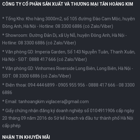
CÔNG TY CỔ PHẦN SẢN XUẤT VÀ THƯƠNG MẠI TÂN HOÀNG KIM
* Tổng Kho: Kho hàng 3000m2, số 105 đường Đào Cam Mộc, huyện
Đông Anh, Hà Nội -
Hotline: 08 3300 6886 (có Zalo/Viber)
* Showroom: Đường Đản Dị, xã Uy Nỗ, huyện Đông Anh, Hà Nội -
Hotline: 08 3300 6886 (có Zalo/Viber)
* Văn phòng GD: Imperia Garden, Số 143 Nguyễn Tuân, Thanh Xuân,
Hà Nội -
SĐT: 0888 417 666 (có Zalo/Viber)
* Văn phòng GD: Vinhomes Riverside Long Biên, Long Biên, Hà Nội -
SĐT: 08 3300 6886 (có Zalo/Viber)
* Điện thoại:
094 444 6899
-
0905 955 956
-
0888 417 666
-
08 3300
6886
* Email:
tanhoangkim.viglacera@gmail.com
* Giấy chứng nhận đăng ký doanh nghiệp số 0104911906 cấp ngày
20 tháng 09 năm 2016 do Sở kế hoạch và đầu tư thành phố Hà Nội
cấp phép
NHẬN TIN KHUYẾN MÃI