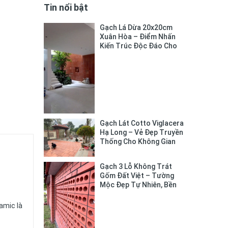
Tin nổi bật
Gạch Lá Dừa 20x20cm
Xuân Hòa – Điểm Nhấn
Kiến Trúc Độc Đáo Cho
Không Gian Sống
Gạch Lát Cotto Viglacera
Hạ Long – Vẻ Đẹp Truyền
Thống Cho Không Gian
Sống
Gạch 3 Lỗ Không Trát
Gốm Đất Việt – Tường
Mộc Đẹp Tự Nhiên, Bền
Chắc Lâu Dài
amic là