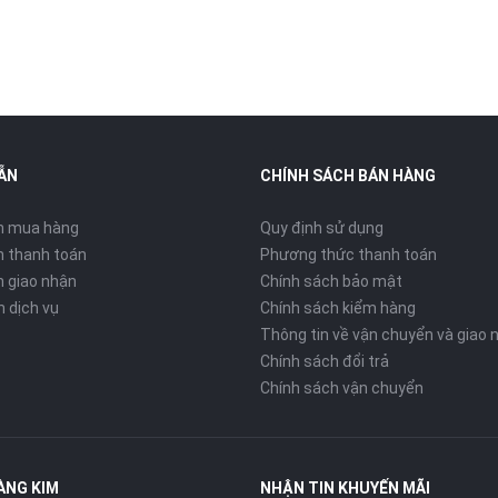
ẪN
CHÍNH SÁCH BÁN HÀNG
n mua hàng
Quy định sử dụng
 thanh toán
Phương thức thanh toán
 giao nhận
Chính sách bảo mật
n dịch vụ
Chính sách kiểm hàng
Thông tin về vận chuyển và giao 
Chính sách đổi trả
Chính sách vận chuyển
ÀNG KIM
NHẬN TIN KHUYẾN MÃI