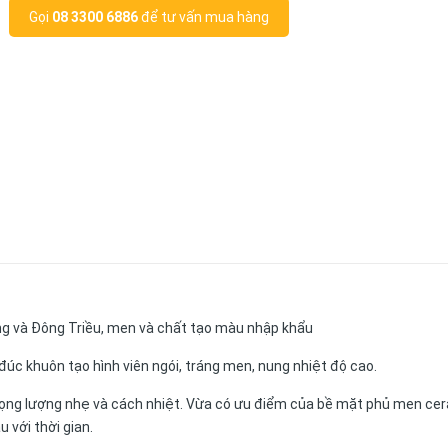
Gọi
08 3300 6886
để tư vấn mua hàng
ong và Đông Triều, men và chất tạo màu nhập khẩu
 đúc khuôn tạo hình viên ngói, tráng men, nung nhiệt độ cao.
rọng lượng nhẹ và cách nhiệt. Vừa có ưu điểm của bề mặt phủ men cer
với thời gian.