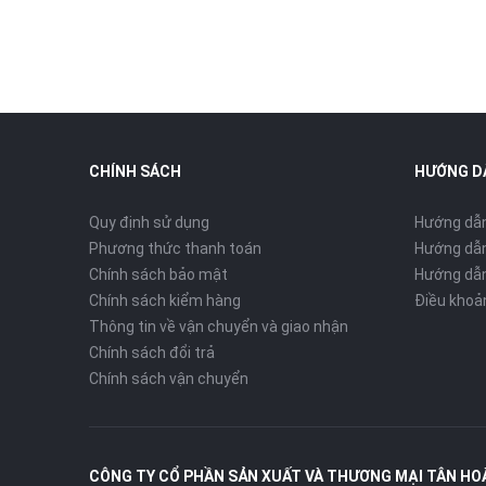
CHÍNH SÁCH
HƯỚNG D
Quy định sử dụng
Hướng dẫ
Phương thức thanh toán
Hướng dẫn
Chính sách bảo mật
Hướng dẫn
Chính sách kiểm hàng
Điều khoả
Thông tin về vận chuyển và giao nhận
Chính sách đổi trả
Chính sách vận chuyển
CÔNG TY CỔ PHẦN SẢN XUẤT VÀ THƯƠNG MẠI TÂN HO