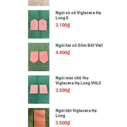
Ngói sò cổ Viglacera Hạ
Long II
3.100₫
Ngói hài cổ Gốm Đất Việt
4.400₫
Ngói màn chữ thọ
Viglacera Hạ Long VHLII
3.500₫
Ngói liệt Viglacera Hạ
Long
3.500₫