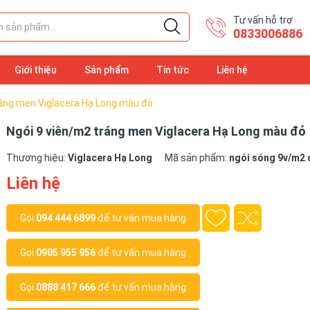
Tư vấn hỗ trợ
​0833006886
Giới thiệu
Sản phẩm
Tin tức
Liên hệ
ráng men Viglacera Hạ Long màu đỏ
Ngói 9 viên/m2 tráng men Viglacera Hạ Long màu đỏ
Thương hiệu:
Viglacera Hạ Long
Mã sản phẩm:
ngói sóng 9v/m2
Liên hệ
Gọi
094 444 6899
để tư vấn mua hàng
Gọi
0905 955 956
để tư vấn mua hàng
Gọi
0888 417 666
để tư vấn mua hàng