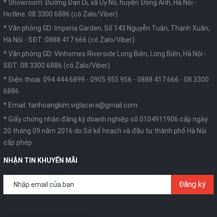
* Showroom: Đường Đản Dị, xã Uy Nỗ, huyện Đông Anh, Hà Nội -
Hotline: 08 3300 6886 (có Zalo/Viber)
* Văn phòng GD: Imperia Garden, Số 143 Nguyễn Tuân, Thanh Xuân,
Hà Nội -
SĐT: 0888 417 666 (có Zalo/Viber)
* Văn phòng GD: Vinhomes Riverside Long Biên, Long Biên, Hà Nội -
SĐT: 08 3300 6886 (có Zalo/Viber)
* Điện thoại:
094 444 6899
-
0905 955 956
-
0888 417 666
-
08 3300
6886
* Email:
tanhoangkim.viglacera@gmail.com
* Giấy chứng nhận đăng ký doanh nghiệp số 0104911906 cấp ngày
20 tháng 09 năm 2016 do Sở kế hoạch và đầu tư thành phố Hà Nội
cấp phép
NHẬN TIN KHUYẾN MÃI
Đăng ký