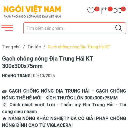
0
0
Trang chủ
/
Tin tức
/
Gạch chống nóng Địa Trung Hải KT
300x300x75mm
Gạch chống nóng Địa Trung Hải KT
300x300x75mm
HOANG TRANG
|
09/10/2025
🧱
GẠCH CHỐNG NÓNG ĐỊA TRUNG HẢI – GẠCH CHỐNG
NÓNG THẾ HỆ MỚI - KÍCH THƯỚC LỚN 300x300x75MM
🌞
Cách nhiệt vượt trội - Thẩm mỹ Địa Trung Hải - Thi
công siêu nhanh
🔥
NẮNG NÓNG KHẮC NGHIỆT? ĐÃ CÓ GIẢI PHÁP CHỐNG
NÓNG ĐỈNH CAO TỪ VIGLACERA!