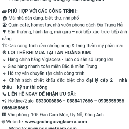
🧱
PHÙ HỢP VỚI CÁC CÔNG TRÌNH:
🏠 Mái nhà dân dụng, biệt thự, nhà phố
🏖️ Quán café, homestay, nhà vườn phong cách Địa Trung Hải
🌳 Sân thượng, hành lang, mái gara – nơi tiếp xúc trực tiếp ánh
nắng
🏗️ Các công trình cần chống nóng & tăng thẩm mỹ phần mái
🎯
LỢI THẾ KHI MUA TẠI TÂN HOÀNG KIM:
🔹 Hàng chính hãng Viglacera - luôn có sẵn số lượng lớn
🔹 Giao hàng nhanh toàn miền Bắc & miền Trung
🔹 Hỗ trợ vận chuyển tận chân công trình
🔹 Chính sách chiết khấu đặc biệt cho
đại lý cấp 2 – nhà
thầu – kỹ sư thi công
📞
LIÊN HỆ NGAY ĐỂ NHẬN ƯU ĐÃI:
📲 Hotline/Zalo:
0833006886 – 0888417666 – 0905955956 -
0865458668
🏢 Văn phòng: 105 Đào Cam Mộc, Uy Nỗ, Đông Anh
🌐 Website:
www.gachngoiviglacera.com
Website:
www.ngoivietnam.com