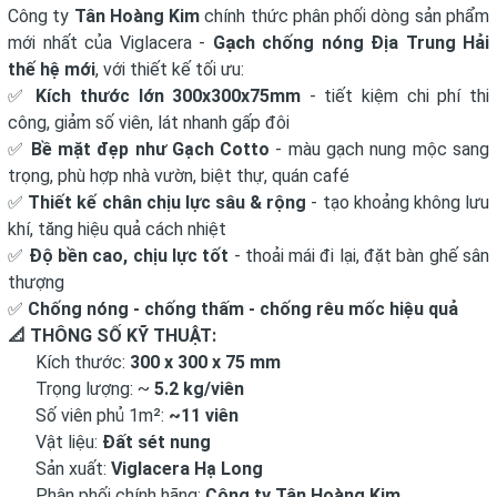
Công ty
Tân Hoàng Kim
chính thức phân phối dòng sản phẩm
mới nhất của Viglacera -
G
ạc
h chống nóng Địa Trung Hải
thế hệ mới
, với thiết kế tối ưu:
✅
Kích thước lớn 300x300x75mm
- tiết kiệm chi phí thi
công, giảm số viên, lát nhanh gấp đôi
✅
Bề mặt đẹp như Gạch Cotto
- màu gạch nung mộc sang
trọng, phù hợp nhà vườn, biệt thự, quán café
✅
Thiết kế chân chịu lực sâu & rộng
- tạo khoảng không lưu
khí, tăng hiệu quả cách nhiệt
✅
Độ bền cao, chịu lực tốt
- thoải mái đi lại, đặt bàn ghế sân
thượng
✅
Chống nóng - chống thấm - chống rêu mốc hiệu quả
📐
THÔNG SỐ KỸ THUẬT:
Kích thước:
300 x 300 x 75 mm
Trọng lượng: ~
5.2 kg/viên
Số viên phủ 1m²:
~11 viên
Vật liệu:
Đất sét nung
Sản xuất:
Viglacera Hạ Long
Phân phối chính hãng:
Công ty Tân Hoàng Kim