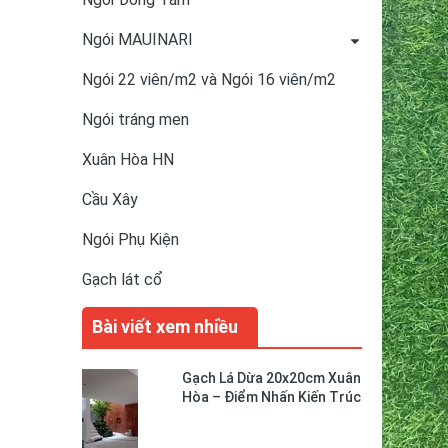
Ngói MAUINARI
Ngói 22 viên/m2 và Ngói 16 viên/m2
Ngói tráng men
Xuân Hòa HN
Cầu Xây
Ngói Phụ Kiện
Gạch lát cổ
Bài viết xem nhiều
Gạch Lá Dừa 20x20cm Xuân
Hòa – Điểm Nhấn Kiến Trúc
Độc Đáo Cho Không Gian
Sống