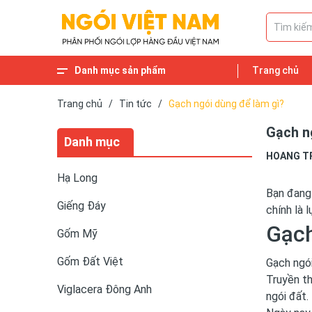
Danh mục sản phẩm
Trang chủ
Gạch lát cổ
Ngói Phụ Kiện
Cầu Xây
Xuân Hòa HN
Ngói tráng men
Ngói 22 viên/m2 và Ngói 16 viên/m2
Ngói MAUINARI
Ngói Đồng Tâm
Ngói hài cổ
Ngói Takao
Ngói Fuchi
Ngói Fuji
Ngói Bát Tràng
Ngói lấy sáng
Ngói nhập khẩu
Ngói cổ
Haceijoco Hạ Long
Viglacera Thăng Long
Viglacera Xuân Hòa
Viglacera Đông Anh
Gốm Đất Việt
Gốm Mỹ
Giếng Đáy
Hạ Long
Trang chủ
/
Tin tức
/
Gạch ngói dùng để làm gì?
Gạch n
Danh mục
HOANG T
Hạ Long
Bạn đang 
Giếng Đáy
chính là 
Gạch
Gốm Mỹ
Gốm Đất Việt
Gạch ngói
Truyền th
Viglacera Đông Anh
ngói đất.