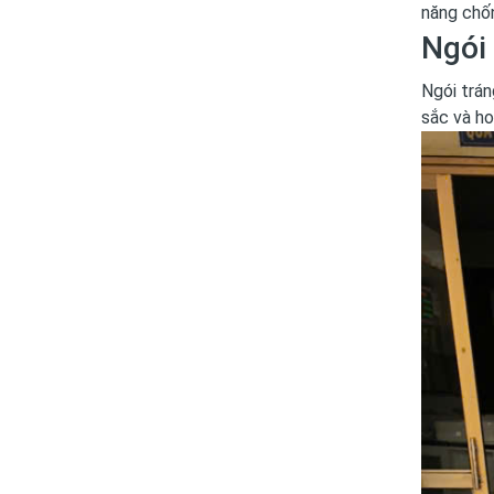
năng chố
Ngói
Ngói trá
sắc và ho