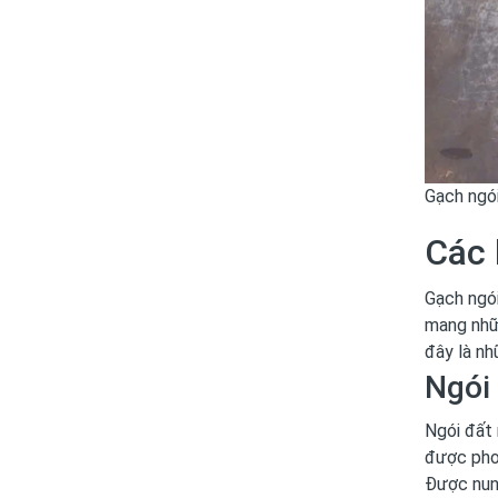
Gạch ngó
Các 
Gạch ngói
mang nhữn
đây là nh
Ngói
Ngói đất 
được phơ
Được nung