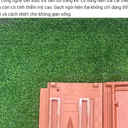
 công nghệ sản xuất đã tiến bộ đáng kể. Lò nung hiện đại cải th
 còn có tính thẩm mỹ cao. Gạch ngói hiện đại không chỉ dùng để
vệ và cách nhiệt cho không gian sống.