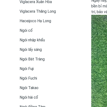
Ngày nay,
Viglacera Xuân Hòa
bền bỉ mà
Viglacera Thăng Long
trí, bảo 
Haceijoco Hạ Long
Ngói cổ
Ngói nhập khẩu
Ngói lấy sáng
Ngói Bát Tràng
Ngói Fuji
Ngói Fuchi
Ngói Takao
Ngói hài cổ
Ngói Đồng Tâm