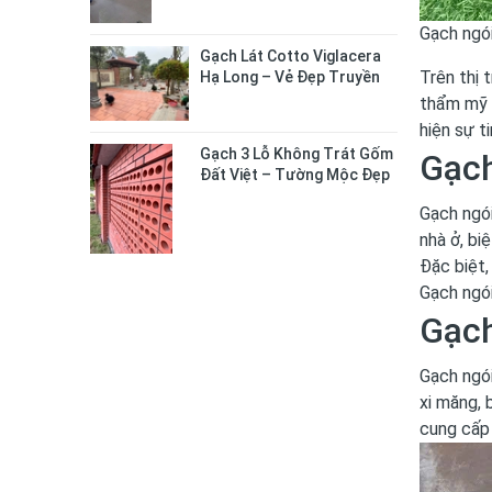
Gạch ngói
Gạch Lát Cotto Viglacera
Trên thị 
Hạ Long – Vẻ Đẹp Truyền
Thống Cho Không Gian
thẩm mỹ đ
Sống
hiện sự ti
Gạch 3 Lỗ Không Trát Gốm
Gạch
Đất Việt – Tường Mộc Đẹp
Tự Nhiên, Bền Chắc Lâu Dài
Gạch ngói
nhà ở, bi
Đặc biệt,
Gạch ngói
Gạch
Gạch ngói
xi măng, 
cung cấp 