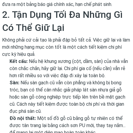
đưa ra một bảng báo giá chính xác, hạn chế phát sinh.
2. Tận Dụng Tối Đa Những Gì
Có Thể Giữ Lại
Không phải cứ cải tạo là phải đập bỏ tất cả. Việc giữ lại và làm
mới những hạng mục còn tốt là một cách tiết kiệm chi phí
cực kỳ hiệu quả.
Kết cấu:
Nếu hệ khung xương (cột, dầm, sàn) của nhà vẫn
còn chắc chắn, hãy giữ lại. Chi phí gia cố (nếu cần) vẫn rẻ
hơn rất nhiều so với việc đập đi xây lại toàn bộ.
Sàn:
Nếu sàn gạch cũ vẫn còn phẳng và không bị bong
tróc, bạn có thể cân nhắc giải pháp lát sàn nhựa giả gỗ
hoặc sàn gỗ công nghiệp trực tiếp lên trên bề mặt gạch
cũ. Cách này tiết kiệm được toàn bộ chi phí và thời gian
đục phá sàn cũ.
Đồ nội thất:
Một số đồ gỗ cũ bằng gỗ tự nhiên có thể
được tân trang lại bằng cách sơn PU mới, thay tay nắm...
để mang lại một diện mạo hoàn toàn khác.