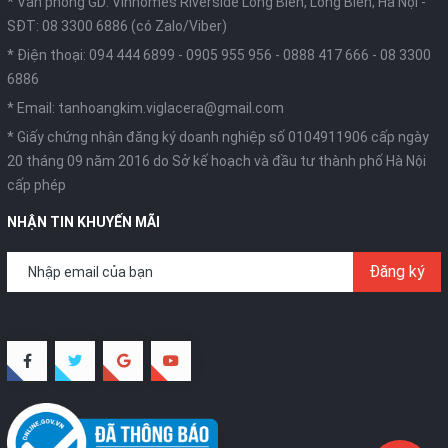
* Văn phòng GD: Vinhomes Riverside Long Biên, Long Biên, Hà Nội -
SĐT: 08 3300 6886 (có Zalo/Viber)
* Điện thoại:
094 444 6899
-
0905 955 956
-
0888 417 666
-
08 3300
6886
* Email:
tanhoangkim.viglacera@gmail.com
* Giấy chứng nhận đăng ký doanh nghiệp số 0104911906 cấp ngày
20 tháng 09 năm 2016 do Sở kế hoạch và đầu tư thành phố Hà Nội
cấp phép
NHẬN TIN KHUYẾN MÃI
Đăng ký