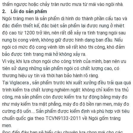
thấm ngược hoặc chảy tràn nước mưa từ mái vào ngôi nhà.
2. Lỗi do sản phẩm
Ngói tráng men là sản phẩm dị hình do thành phần cấu tạo và
đặc điểm thiết kế, đặc biệt sản phẩm lại được nung ở nhiệt
độ cao từ 1200 trở lên, nên rất dễ xảy ra tình trạng ngói sau
nung bị cong vênh, không giữ được hình dạng ban đầu. Nếu
ngói có mức độ cong vênh lớn sẽ rất khó thi công, khó đảm
bảo được tình trạng mái hở không xảy ra.
Vì vậy, khi lựa chọn ngói cho công trình của mình, bạn nên ưu
tiên sử dụng những sản phẩm ngói có chất lượng cao, có
thương hiệu uy tín và thời hạn bảo hành rõ ràng.
Tại Viglacera , sản phẩm trước khi xuất xưởng đều trải qua quá
trình kiểm tra chất lượng nghiêm ngặt: không chỉ kiểm tra thủ
công, mà sản phẩm còn được kiểm tra tự động bằng máy đo
như máy kiểm tra mặt phẳng, máy đo độ bền rạn men, máy đo
cường độ uốn…. Sản phẩm được kiểm định và phù hợp với tiêu
chuẩn quốc gia theo TCVN9133-2011 về Ngói gốm tráng
men.
Đọc đến đây bạn sẽ hiểu câu chuyện lựa chọn mái cho các