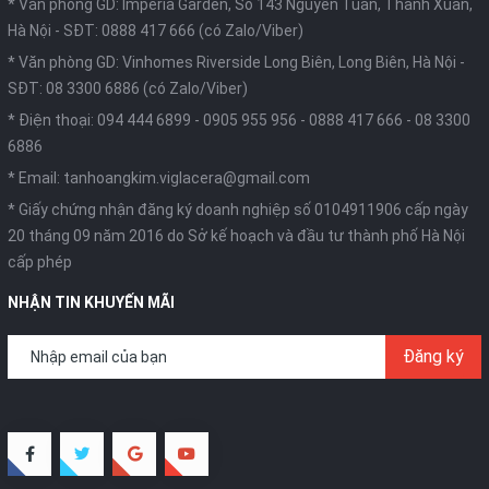
* Văn phòng GD: Imperia Garden, Số 143 Nguyễn Tuân, Thanh Xuân,
Hà Nội -
SĐT: 0888 417 666 (có Zalo/Viber)
* Văn phòng GD: Vinhomes Riverside Long Biên, Long Biên, Hà Nội -
SĐT: 08 3300 6886 (có Zalo/Viber)
* Điện thoại:
094 444 6899
-
0905 955 956
-
0888 417 666
-
08 3300
6886
* Email:
tanhoangkim.viglacera@gmail.com
* Giấy chứng nhận đăng ký doanh nghiệp số 0104911906 cấp ngày
20 tháng 09 năm 2016 do Sở kế hoạch và đầu tư thành phố Hà Nội
cấp phép
NHẬN TIN KHUYẾN MÃI
Đăng ký