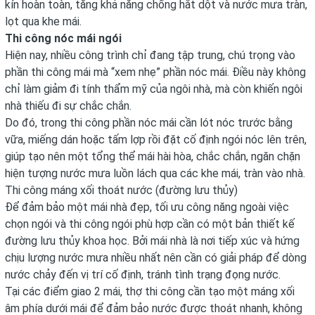
kín hoàn toàn, tăng khả năng chống hắt dột và nước mưa tràn,
lọt qua khe mái.
Thi công nóc mái ngói
Hiện nay, nhiều công trình chỉ đang tập trung, chú trọng vào
phần thi công mái mà “xem nhẹ” phần nóc mái. Điều này không
chỉ làm giảm đi tính thẩm mỹ của ngôi nhà, mà còn khiến ngôi
nhà thiếu đi sự chắc chắn.
Do đó, trong thi công phần nóc mái cần lót nóc trước bằng
vữa, miếng dán hoặc tấm lợp rồi đặt cố định ngói nóc lên trên,
giúp tạo nên một tổng thể mái hài hòa, chắc chắn, ngăn chặn
hiện tượng nước mưa luồn lách qua các khe mái, tràn vào nhà.
Thi công máng xối thoát nước (đường lưu thủy)
Để đảm bảo một mái nhà đẹp, tối ưu công năng ngoài việc
chọn ngói và thi công ngói phù hợp cần có một bản thiết kế
đường lưu thủy khoa học. Bởi mái nhà là nơi tiếp xúc và hứng
chịu lượng nước mưa nhiều nhất nên cần có giải pháp để dòng
nước chảy đến vị trí cố định, tránh tình trạng đọng nước.
Tại các điểm giao 2 mái, thợ thi công cần tạo một máng xối
âm phía dưới mái để đảm bảo nước được thoát nhanh, không