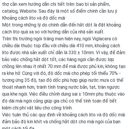
thợ cần xem hướng dẫn chi tiết trên: bao bì sản phẩm,
catalog, Website. Sau đây là một số điểm chính cần lưu ý.
Khoảng cách lito và độ dốc mái
Một trong những lý do chính dẫn đến hắt dột là đặt khoảng
cách lito quá xa so với hướng dẫn của nhà sản xuất.
Trên thị trường ngói tráng men hiện nay, ngói Viglacera có
chiều dài thuộc top đầu với chiều dài 410 mm, khoảng cách
lito được nhà sản xuất chỉ dẫn là 330 ± 10mm. Vì vậy, để đảm
bảo việc chống hắt dột tốt, các hàng ngói cần được lợp
chồng lên nhau ít nhất 70 mm để mái được phủ kín, không tạo
ra khe hở. Cùng với đó, độ dốc mái cho phép tối thiểu 70% -
tương ứng 35 độ, tạo độ dốc phù hợp giúp nước mưa có thể
thoát nhanh hơn, tránh tình trạng nước bắn, tạt, tràn ngược
qua khe ngói. Việc điều chỉnh dung sai ± 10mm phụ thuộc vào
độ dài mái ngói cũng giúp gia chủ có thể tính toán để tiết
kiệm chi phí vật liệu cho công trình.
Việc tuân thủ các quy định về khoảng cách lito và độ dốc mái
đảm bảo độ kín khít và chống hắt dột cho mái ngói của bạn
một cách tối đa.