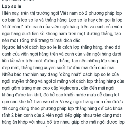
Lợp so le
Hiện nay, trên thị trường ngói Việt nam có 2 phương pháp lợp
cơ bản là lợp so le và thẳng hàng. Lợp so le hay còn gọi là lợp
‘chữ công’’ tức cạnh của viên ngói hàng trên và cạnh của viên
ngói hàng dưới liền kề không nằm trên một đường thẳng, tạo
nên một tổng thể trang trí mái dích dắc.
Ngược lại với cách lợp so le là cách lợp thẳng hàng, theo đó
cạnh của viên ngói hàng trên và cạnh của viên ngói hàng dưới
liền kề nằm trên một đường thẳng, tạo nên những lớp sóng
đẹp mắt, thẳng hàng xuyên suốt từ đầu mái đến cuối mái.
Nhiều bác thợ hiện nay đang “đồng nhất’’ cách lợp so le của
ngói truyền thống và ngói xi măng với cách lợp thẳng hàng của
ngói gốm tráng men cao cấp Viglacera , dẫn đến mái ngói
không được kín khít, độ hở cao khiến nước mưa dễ dàng lọt
qua các khe hở, tràn vào nhà. Vì vậy, ngói tráng men cần được
thi công đúng theo phương pháp lợp thẳng hàng để các khóa
rãnh 2 bên cạnh của 2 viên ngói tiếp giáp nhau trên cùng một
hàng ăn khớp với nhau, bổ trợ nhau, giúp cho mái ngói được lợp