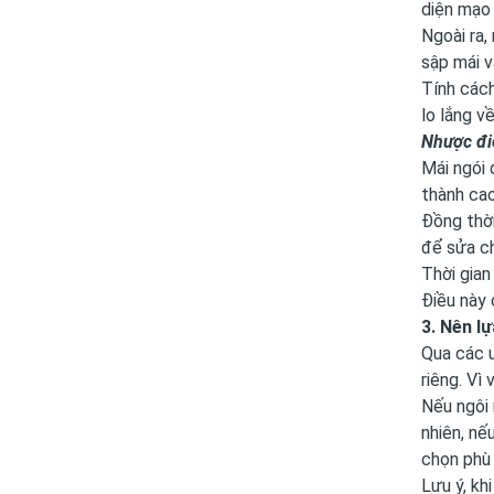
diện mạo 
Ngoài ra,
sập mái v
Tính cách
lo lắng v
Nhược đi
Mái ngói 
thành cao
Đồng thời
để sửa c
Thời gian
Điều này 
3. Nên l
Qua các ư
riêng. Vì
Nếu ngôi 
nhiên, nế
chọn phù
Lưu ý, kh