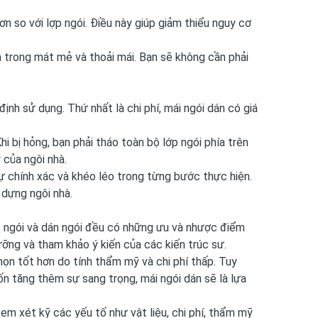
n so với lợp ngói. Điều này giúp giảm thiểu nguy cơ
n trong mát mẻ và thoải mái. Bạn sẽ không cần phải
nh sử dụng. Thứ nhất là chi phí, mái ngói dán có giá
hi bị hỏng, bạn phải tháo toàn bộ lớp ngói phía trên
của ngôi nhà.
 sự chính xác và khéo léo trong từng bước thực hiện.
 dựng ngôi nhà.
p ngói và dán ngói đều có những ưu và nhược điểm
ưỡng và tham khảo ý kiến của các kiến trúc sư.
họn tốt hơn do tính thẩm mỹ và chi phí thấp. Tuy
n tăng thêm sự sang trọng, mái ngói dán sẽ là lựa
xem xét kỹ các yếu tố như vật liệu, chi phí, thẩm mỹ