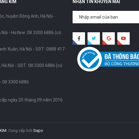
ÀNG KIM
NHẬN TIN KHUYẾN MÃI
, huyện Đông Anh, Hà Nội -
 Nội -
Hotline: 08 3300 6886 (có
anh Xuân, Hà Nội -
SĐT: 0888 417
 Hà Nội -
SĐT: 08 3300 6886 (có
-
08 3300 6886
 cấp ngày 20 tháng 09 năm 2016
KIM
.
Cung cấp bởi
Sapo