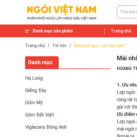
Danh mục sản phẩm
Trang chủ
Gạch lát cổ
Ngói Phụ Kiện
Cầu Xây
Xuân Hòa HN
Ngói tráng men
Ngói 22 viên/m2 và Ngói 16 viên/m2
Ngói MAUINARI
Ngói Đồng Tâm
Ngói hài cổ
Ngói Takao
Ngói Fuchi
Ngói Fuji
Ngói Bát Tràng
Ngói lấy sáng
Ngói nhập khẩu
Ngói cổ
Haceijoco Hạ Long
Viglacera Thăng Long
Viglacera Xuân Hòa
Viglacera Đông Anh
Gốm Đất Việt
Gốm Mỹ
Giếng Đáy
Hạ Long
Trang chủ
/
Tin tức
/
Mái nhà ngói: Lợp hay dán?
Mái nh
Danh mục
HOANG T
Hạ Long
1. Ưu nh
Giếng Đáy
Lợp ngói 
rộng rãi 
Gốm Mỹ
gũi với th
Ưu điểm 
Gốm Đất Việt
Lợp ngói 
Viglacera Đông Anh
mái ngói 
Ngoài ra,