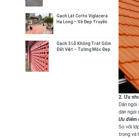
Gạch Lát Cotto Viglacera
Hạ Long – Vẻ Đẹp Truyền
Thống Cho Không Gian
Sống
Gạch 3 Lỗ Không Trát Gốm
Đất Việt – Tường Mộc Đẹp
Tự Nhiên, Bền Chắc Lâu Dài
2. Ưu nh
Dán ngói 
dán ngói 
Ưu điểm 
So với lợ
trọng và 