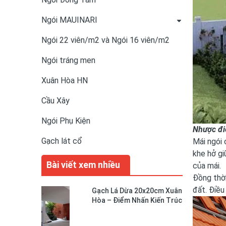
Ngói MAUINARI
Ngói 22 viên/m2 và Ngói 16 viên/m2
Ngói tráng men
Xuân Hòa HN
Cầu Xây
Ngói Phụ Kiện
Nhược đi
Gạch lát cổ
Mái ngói
khe hở gi
Bài viết xem nhiều
của mái.
Đồng thời
đất. Điều
Gạch Lá Dừa 20x20cm Xuân
Hòa – Điểm Nhấn Kiến Trúc
Độc Đáo Cho Không Gian
Sống