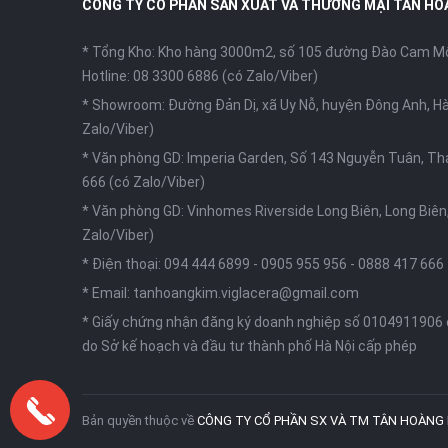
CÔNG TY CỔ PHẦN SẢN XUẤT VÀ THƯƠNG MẠI TÂN HO
* Tổng Kho: Kho hàng 3000m2, số 105 đường Đào Cam Mộc
Hotline: 08 3300 6886 (có Zalo/Viber)
* Showroom: Đường Đản Dị, xã Uy Nỗ, huyện Đông Anh, Hà
Zalo/Viber)
* Văn phòng GD: Imperia Garden, Số 143 Nguyễn Tuân, Th
666 (có Zalo/Viber)
* Văn phòng GD: Vinhomes Riverside Long Biên, Long Biên,
Zalo/Viber)
* Điện thoại:
094 444 6899
-
0905 955 956
-
0888 417 666
* Email:
tanhoangkim.viglacera@gmail.com
* Giấy chứng nhận đăng ký doanh nghiệp số 0104911906
do Sở kế hoạch và đầu tư thành phố Hà Nội cấp phép
Bản quyền thuộc về
CÔNG TY CỔ PHẦN SX VÀ TM TÂN HOÀNG 