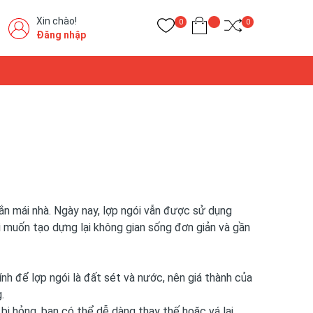
Xin chào!
0
0
Đăng nhập
n mái nhà. Ngày nay, lợp ngói vẫn được sử dụng
i muốn tạo dựng lại không gian sống đơn giản và gần
hính để lợp ngói là đất sét và nước, nên giá thành của
.
bị hỏng, bạn có thể dễ dàng thay thế hoặc vá lại