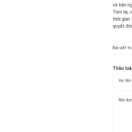
và tiện n
Tóm lại, 
thời gian
quyết địn
Bài viết t
Thảo luậ