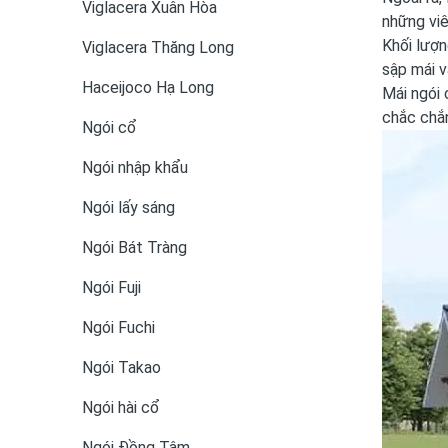
Viglacera Xuân Hòa
những viê
Khối lượn
Viglacera Thăng Long
sập mái v
Haceijoco Hạ Long
Mái ngói 
chắc chắn
Ngói cổ
Ngói nhập khẩu
Ngói lấy sáng
Ngói Bát Tràng
Ngói Fuji
Ngói Fuchi
Ngói Takao
Ngói hài cổ
Ngói Đồng Tâm