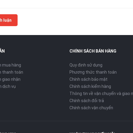
h luận
ẪN
CHÍNH SÁCH BÁN HÀNG
n mua hàng
Quy định sử dụng
 thanh toán
Phương thức thanh toán
 giao nhận
Chính sách bảo mật
n dịch vụ
Chính sách kiểm hàng
Thông tin về vận chuyển và giao 
Chính sách đổi trả
Chính sách vận chuyển