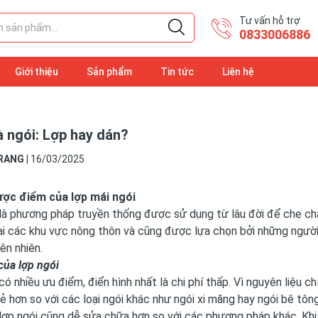
Tư vấn hỗ trợ
​0833006886
Giới thiệu
Sản phẩm
Tin tức
Liên hệ
à ngói: Lợp hay dán?
RANG
|
16/03/2025
ược điểm của lợp mái ngói
là phương pháp truyền thống được sử dụng từ lâu đời để che chắ
tại các khu vực nông thôn và cũng được lựa chọn bởi những ngườ
iên nhiên.
của lợp ngói
có nhiều ưu điểm, điển hình nhất là chi phí thấp. Vì nguyên liệu c
rẻ hơn so với các loại ngói khác như ngói xi măng hay ngói bê tông
 lợp ngói cũng dễ sửa chữa hơn so với các phương pháp khác. Khi 