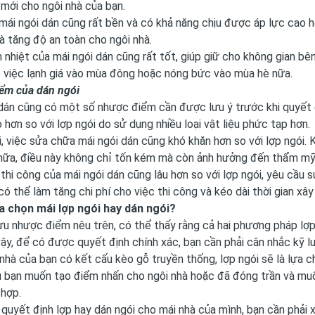
mới cho ngôi nhà của bạn.
 mái ngói dán cũng rất bền và có khả năng chịu được áp lực cao hơ
à tăng độ an toàn cho ngôi nhà.
 nhiệt của mái ngói dán cũng rất tốt, giúp giữ cho không gian bê
ề việc lạnh giá vào mùa đông hoặc nóng bức vào mùa hè nữa.
ểm của dán ngói
dán cũng có một số nhược điểm cần được lưu ý trước khi quyết đị
 hơn so với lợp ngói do sử dụng nhiều loại vật liệu phức tạp hơn.
, việc sửa chữa mái ngói dán cũng khó khăn hơn so với lợp ngói. K
hữa, điều này không chỉ tốn kém mà còn ảnh hưởng đến thẩm mỹ 
 thi công của mái ngói dán cũng lâu hơn so với lợp ngói, yêu cầu
có thể làm tăng chi phí cho việc thi công và kéo dài thời gian xây
ựa chọn mái lợp ngói hay dán ngói?
u nhược điểm nêu trên, có thể thấy rằng cả hai phương pháp lợ
 vậy, để có được quyết định chính xác, bạn cần phải cân nhắc kỹ l
nhà của bạn có kết cấu kèo gỗ truyền thống, lợp ngói sẽ là lựa c
u bạn muốn tạo điểm nhấn cho ngôi nhà hoặc đã đóng trần và muố
 hợp.
i quyết định lợp hay dán ngói cho mái nhà của mình, bạn cần phải 