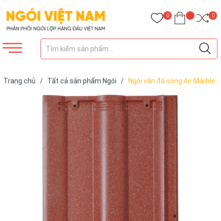
0
0
Trang chủ
/
Tất cả sản phẩm Ngói
/
Ngói vân đá sóng Air Marble
M10.1