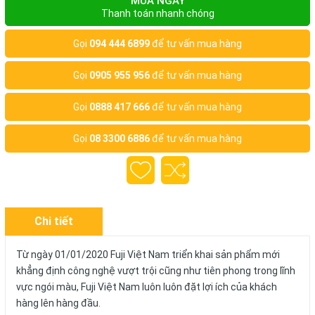
MUA NGAY
Thanh toán nhanh chóng
Gọi
094 444 6899
để tư vấn mua hàng
Gọi
0905 955 956
để tư vấn mua hàng
Gọi
0888 417 666
để tư vấn mua hàng
Gọi
08 3300 6886
để tư vấn mua hàng
Chi tiết
Từ ngày 01/01/2020 Fuji Việt Nam triển khai sản phẩm mới
khẳng định công nghệ vượt trội cũng như tiên phong trong lĩnh
vực ngói màu, Fuji Việt Nam luôn luôn đặt lợi ích của khách
hàng lên hàng đầu.