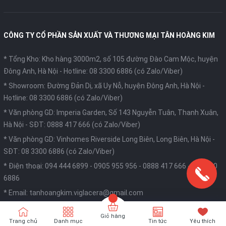
CÔNG TY CỔ PHẦN SẢN XUẤT VÀ THƯƠNG MẠI TÂN HOÀNG KIM
* Tổng Kho: Kho hàng 3000m2, số 105 đường Đào Cam Mộc, huyện
Đông Anh, Hà Nội -
Hotline: 08 3300 6886 (có Zalo/Viber)
* Showroom: Đường Đản Dị, xã Uy Nỗ, huyện Đông Anh, Hà Nội -
Hotline: 08 3300 6886 (có Zalo/Viber)
* Văn phòng GD: Imperia Garden, Số 143 Nguyễn Tuân, Thanh Xuân,
Hà Nội -
SĐT: 0888 417 666 (có Zalo/Viber)
* Văn phòng GD: Vinhomes Riverside Long Biên, Long Biên, Hà Nội -
SĐT: 08 3300 6886 (có Zalo/Viber)
* Điện thoại:
094 444 6899
-
0905 955 956
-
0888 417 666
-
08 3300
6886
* Email:
tanhoangkim.viglacera@gmail.com
* Giấy chứng nhận đăng ký doanh nghiệp số 0104911906 cấp ngày
Giỏ hàng
20 tháng 09 năm 2016 do Sở kế hoạch và đầu tư thành phố Hà Nội
Trang chủ
Danh mục
Tin tức
Yêu thích