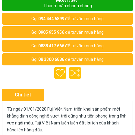
MUA NGAY
Thanh toán nhanh chóng
Gọi
094 444 6899
để tư vấn mua hàng
Gọi
0905 955 956
để tư vấn mua hàng
Gọi
0888 417 666
để tư vấn mua hàng
Gọi
08 3300 6886
để tư vấn mua hàng
Chi tiết
Từ ngày 01/01/2020 Fuji Việt Nam triển khai sản phẩm mới
khẳng định công nghệ vượt trội cũng như tiên phong trong lĩnh
vực ngói màu, Fuji Việt Nam luôn luôn đặt lợi ích của khách
hàng lên hàng đầu.