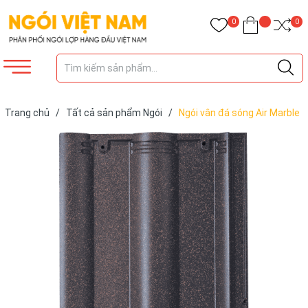
0
0
Trang chủ
/
Tất cả sản phẩm Ngói
/
Ngói vân đá sóng Air Marble
M3.1