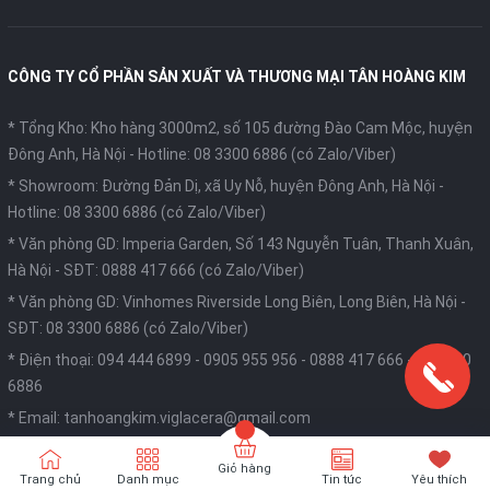
CÔNG TY CỔ PHẦN SẢN XUẤT VÀ THƯƠNG MẠI TÂN HOÀNG KIM
* Tổng Kho: Kho hàng 3000m2, số 105 đường Đào Cam Mộc, huyện
Đông Anh, Hà Nội -
Hotline: 08 3300 6886 (có Zalo/Viber)
* Showroom: Đường Đản Dị, xã Uy Nỗ, huyện Đông Anh, Hà Nội -
Hotline: 08 3300 6886 (có Zalo/Viber)
* Văn phòng GD: Imperia Garden, Số 143 Nguyễn Tuân, Thanh Xuân,
Hà Nội -
SĐT: 0888 417 666 (có Zalo/Viber)
* Văn phòng GD: Vinhomes Riverside Long Biên, Long Biên, Hà Nội -
SĐT: 08 3300 6886 (có Zalo/Viber)
* Điện thoại:
094 444 6899
-
0905 955 956
-
0888 417 666
-
08 3300
6886
* Email:
tanhoangkim.viglacera@gmail.com
* Giấy chứng nhận đăng ký doanh nghiệp số 0104911906 cấp ngày
Giỏ hàng
20 tháng 09 năm 2016 do Sở kế hoạch và đầu tư thành phố Hà Nội
Trang chủ
Danh mục
Tin tức
Yêu thích