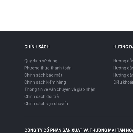
CHÍNH SÁCH
HƯỚNG D
Quy định sử dụng
Hướng dẫ
Phương thức thanh toán
Hướng dẫn
Chính sách bảo mật
Hướng dẫn
Chính sách kiểm hàng
Điều khoả
Thông tin về vận chuyển và giao nhận
Chính sách đổi trả
Chính sách vận chuyển
CÔNG TY CỔ PHẦN SẢN XUẤT VÀ THƯƠNG MẠI TÂN HO