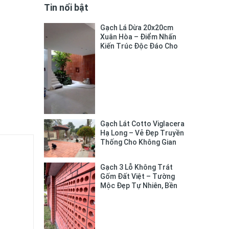
Tin nổi bật
Gạch Lá Dừa 20x20cm
Xuân Hòa – Điểm Nhấn
Kiến Trúc Độc Đáo Cho
Không Gian Sống
Gạch Lát Cotto Viglacera
Hạ Long – Vẻ Đẹp Truyền
Thống Cho Không Gian
Sống
Gạch 3 Lỗ Không Trát
Gốm Đất Việt – Tường
Mộc Đẹp Tự Nhiên, Bền
Chắc Lâu Dài