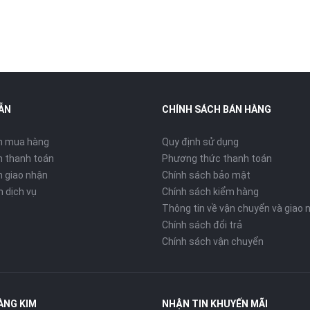
ẪN
CHÍNH SÁCH BÁN HÀNG
n mua hàng
Quy định sử dụng
 thanh toán
Phương thức thanh toán
 giao nhận
Chính sách bảo mật
n dịch vụ
Chính sách kiểm hàng
Thông tin về vận chuyển và giao 
Chính sách đổi trả
Chính sách vận chuyển
ÀNG KIM
NHẬN TIN KHUYẾN MÃI