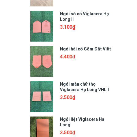
Ngói sò cổ Viglacera Hạ
Long II
3.100₫
Ngói hài cổ Gốm Đất Việt
4.400₫
Ngói màn chữ thọ
Viglacera Hạ Long VHLII
3.500₫
Ngói liệt Viglacera Hạ
Long
3.500₫