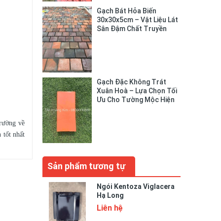
Gạch Bát Hỏa Biến
30x30x5cm – Vật Liệu Lát
Sân Đậm Chất Truyền
Thống
Gạch Đặc Không Trát
Xuân Hoà – Lựa Chọn Tối
Ưu Cho Tường Mộc Hiện
Đại
trường về
 tốt nhất
Sản phẩm tương tự
Ngói Kentoza Viglacera
Hạ Long
Liên hệ