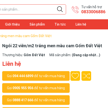
Tư vấn hỗ trợ
​0833006886
Giới thiệu
Sản phẩm
Tin tức
Liên hệ
 tráng men màu cam Gốm Đất Việt
Ngói 22 viên/m2 tráng men màu cam Gốm Đất Việt
Thương hiệu:
Gốm Đất Việt
Mã sản phẩm:
(Đang cập nhật...)
Liên hệ
Gọi
094 444 6899
để tư vấn mua hàng
Gọi
0905 955 956
để tư vấn mua hàng
Gọi
0888 417 666
để tư vấn mua hàng