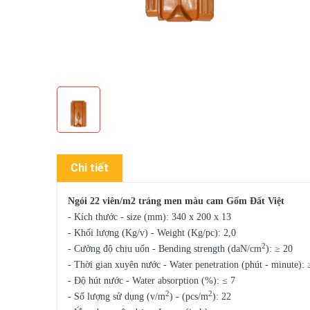
Chi tiết
Ngói 22 viên/m2 tráng men màu cam Gốm Đất Việt
- Kích thước - size (mm): 340 x 200 x 13
- Khối lượng (Kg/v) - Weight (Kg/pc): 2,0
2
- Cường độ chịu uốn - Bending strength (daN/cm
): ≥ 20
- Thời gian xuyên nước - Water penetration (phút - minute): 
- Độ hút nước - Water absorption (%): ≤ 7
2
2
- Số lượng sử dụng (v/m
) - (pcs/m
): 22