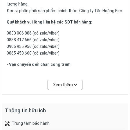
lượng hàng.
Đơn vị phân phối sản phẩm chính thức: Công ty Tân Hoàng Kim
Quý khách vui lòng liên hệ các SĐT bán hàng:
0833 006 886 (có zalo/viber)
0888 417 666 (có zalo/viber)
0905 955 956 (có zalo/viber)
0865 458 668 (có zalo/viber)
-
Vận chuyển đến chân công trình
- Chúng tôi là đại lý phân phối Cấp 1 các sản phẩm của thương
hiệu Viglacera, Gốm Đất Việt, Gốm Mỹ - các thương hiệu
Xem thêm
đứng đầu thị trường về Vật liệu xây dựng. Chúng tôi cam kết
sẽ mang đến cho quý khách hàng những sản phẩm chất lượng
tốt, bền đẹp với thời gian với giá thành tốt nhất thị trường hiện
nay
Thông tin hữu ích
Tổng quan ngói âm dương:
Trung tâm bảo hành