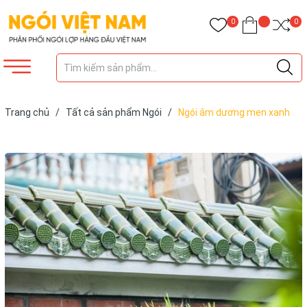
0
0
Trang chủ
/
Tất cả sản phẩm Ngói
/
Ngói âm dương men xanh
non