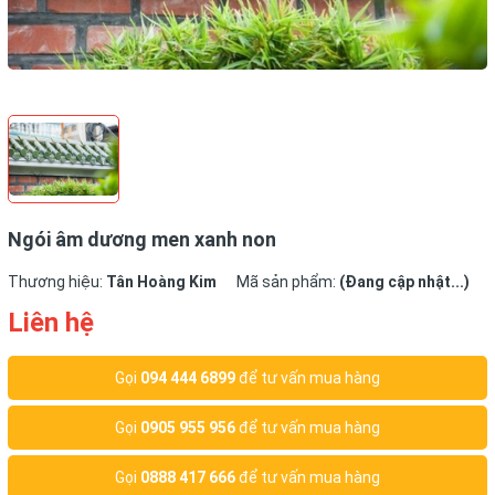
Ngói âm dương men xanh non
Thương hiệu:
Tân Hoàng Kim
Mã sản phẩm:
(Đang cập nhật...)
Liên hệ
Gọi
094 444 6899
để tư vấn mua hàng
Gọi
0905 955 956
để tư vấn mua hàng
Gọi
0888 417 666
để tư vấn mua hàng