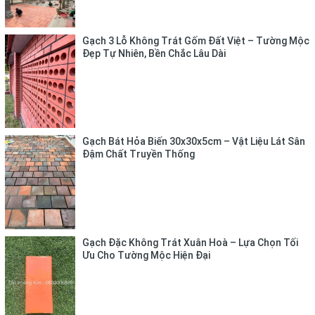
Ngói dương: tráng men ở mặt lồi
Ngói âm: tráng men ở mặt lõm
Diềm: phần trang trí mái ngói nhà
Gạch 3 Lỗ Không Trát Gốm Đất Việt – Tường Mộc
Đẹp Tự Nhiên, Bền Chắc Lâu Dài
Chúng được sử dụng một bộ để mang đến vẻ đẹp cổ điển và
tinh tế cho công trình.
Gạch Bát Hỏa Biến 30x30x5cm – Vật Liệu Lát Sân
Đậm Chất Truyền Thống
Gạch Đặc Không Trát Xuân Hoà – Lựa Chọn Tối
Ưu Cho Tường Mộc Hiện Đại