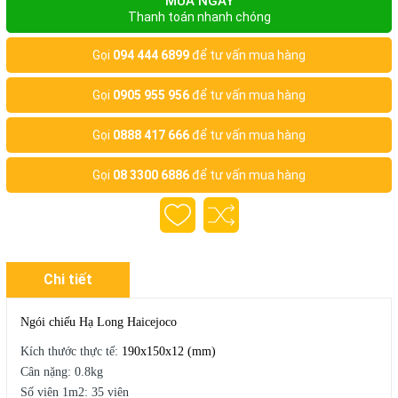
MUA NGAY
Thanh toán nhanh chóng
Gọi
094 444 6899
để tư vấn mua hàng
Gọi
0905 955 956
để tư vấn mua hàng
Gọi
0888 417 666
để tư vấn mua hàng
Gọi
08 3300 6886
để tư vấn mua hàng
Chi tiết
Ngói chiếu Hạ Long Haicejoco
Kích thước thực tế:
190x150x12 (mm)
Cân nặng: 0.8kg
Số viên 1m2: 35 viên