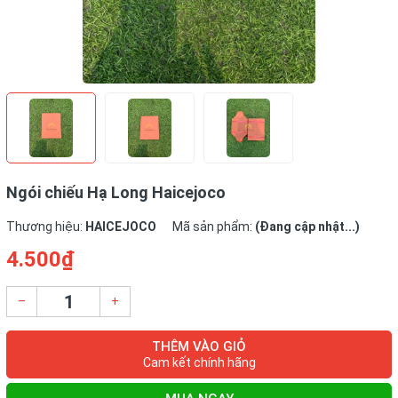
Ngói chiếu Hạ Long Haicejoco
Thương hiệu:
HAICEJOCO
Mã sản phẩm:
(Đang cập nhật...)
4.500₫
–
+
THÊM VÀO GIỎ
Cam kết chính hãng