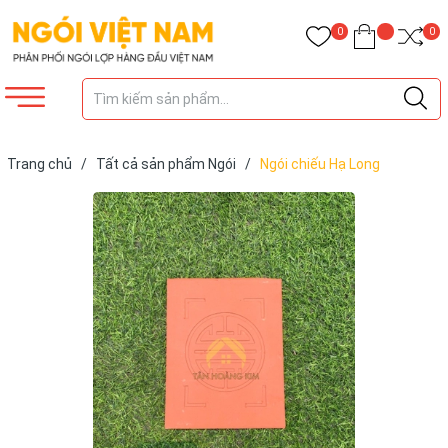
0
0
Trang chủ
/
Tất cả sản phẩm Ngói
/
Ngói chiếu Hạ Long
Haicejoco