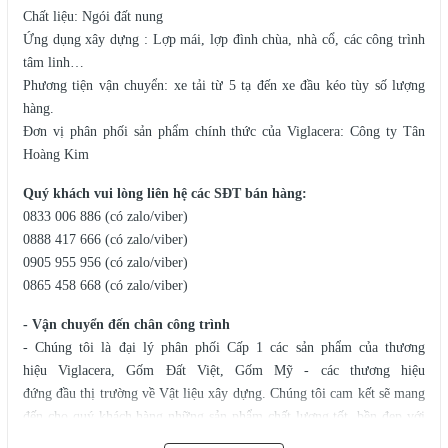
Chất liệu: Ngói đất nung
Ứng dụng xây dựng : Lợp mái, lợp đình chùa, nhà cổ, các công trình
tâm linh…
Phương tiện vận chuyển: xe tải từ 5 tạ đến xe đầu kéo tùy số lượng
hàng.
Đơn vị phân phối sản phẩm chính thức của Viglacera: Công ty Tân
Hoàng Kim
Quý khách vui lòng liên hệ các SĐT bán hàng:
0833 006 886 (có zalo/viber)
0888 417 666 (có zalo/viber)
0905 955 956 (có zalo/viber)
0865 458 668 (có zalo/viber)
- Vận chuyển đến chân công trình
- Chúng tôi là đại lý phân phối Cấp 1 các sản phẩm của thương
hiệu Viglacera, Gốm Đất Việt, Gốm Mỹ - các thương hiệu
đứng đầu thị trường về Vật liệu xây dựng. Chúng tôi cam kết sẽ mang
đến cho quý khách hàng những sản phẩm chất lượng tốt, bền đẹp với
thời gian với giá thành tốt nhất thị trường hiện nay.