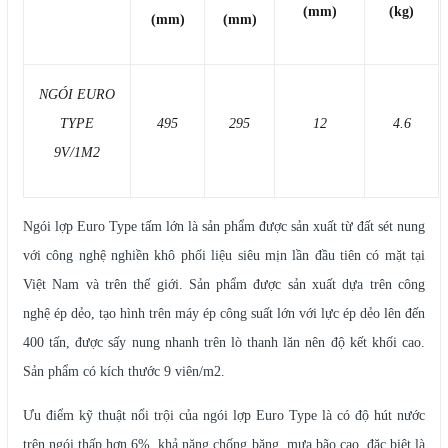
(mm)
(kg)
(mm)
(mm)
NGÓI EURO
TYPE
495
295
12
4.6
9V/1M2
Ngói lợp Euro Type tấm lớn là sản phẩm được sản xuất từ đất sét nung
với công nghệ nghiền khô phối liệu siêu mịn lần đầu tiên có mặt tại
Việt Nam và trên thế giới. Sản phẩm được sản xuất dựa trên công
nghệ ép dẻo, tạo hình trên máy ép công suất lớn với lực ép dẻo lên đến
400 tấn, được sấy nung nhanh trên lò thanh lăn nên độ kết khối cao.
Sản phẩm có kích thước 9 viên/m2.
Ưu điểm kỹ thuật nổi trội của ngói lợp Euro Type là có độ hút nước
trên ngói thấp hơn 6%, khả năng chống băng, mưa bão cao, đặc biệt là