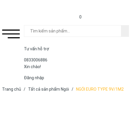
0
Tư vấn hỗ trợ
​0833006886
Xin chào!
Đăng nhập
Trang chủ
/
Tất cả sản phẩm Ngói
/
NGÓI EURO TYPE 9V/1M2
MEN BÓNG - XANH DƯƠNG