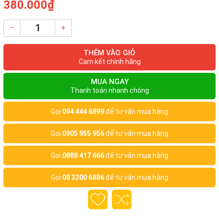
380.000₫
–
+
THÊM VÀO GIỎ
Cam kết chính hãng
MUA NGAY
Thanh toán nhanh chóng
Gọi
094 444 6899
để tư vấn mua hàng
Gọi
0905 955 956
để tư vấn mua hàng
Gọi
0888 417 666
để tư vấn mua hàng
Gọi
08 3300 6886
để tư vấn mua hàng