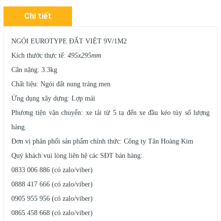
Chi tiết
NGÓI EUROTYPE ĐẤT VIỆT 9V/1M2
Kích thước thực tế:
495x295mm
Cân nặng: 3.3kg
Chất liệu: Ngói đất nung tráng men
Ứng dụng xây dựng: Lợp mái
Phương tiện vận chuyển: xe tải từ 5 tạ đến xe đầu kéo tùy số lượng
hàng.
Đơn vị phân phối sản phẩm chính thức: Công ty Tân Hoàng Kim
Quý khách vui lòng liên hệ các SĐT bán hàng:
0833 006 886 (có zalo/viber)
0888 417 666 (có zalo/viber)
0905 955 956 (có zalo/viber)
0865 458 668 (có zalo/viber)