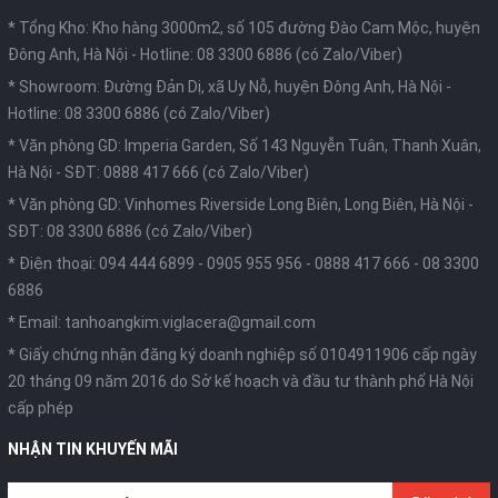
* Tổng Kho: Kho hàng 3000m2, số 105 đường Đào Cam Mộc, huyện
Đông Anh, Hà Nội -
Hotline: 08 3300 6886 (có Zalo/Viber)
* Showroom: Đường Đản Dị, xã Uy Nỗ, huyện Đông Anh, Hà Nội -
Hotline: 08 3300 6886 (có Zalo/Viber)
* Văn phòng GD: Imperia Garden, Số 143 Nguyễn Tuân, Thanh Xuân,
Hà Nội -
SĐT: 0888 417 666 (có Zalo/Viber)
* Văn phòng GD: Vinhomes Riverside Long Biên, Long Biên, Hà Nội -
SĐT: 08 3300 6886 (có Zalo/Viber)
* Điện thoại:
094 444 6899
-
0905 955 956
-
0888 417 666
-
08 3300
6886
* Email:
tanhoangkim.viglacera@gmail.com
* Giấy chứng nhận đăng ký doanh nghiệp số 0104911906 cấp ngày
20 tháng 09 năm 2016 do Sở kế hoạch và đầu tư thành phố Hà Nội
cấp phép
NHẬN TIN KHUYẾN MÃI