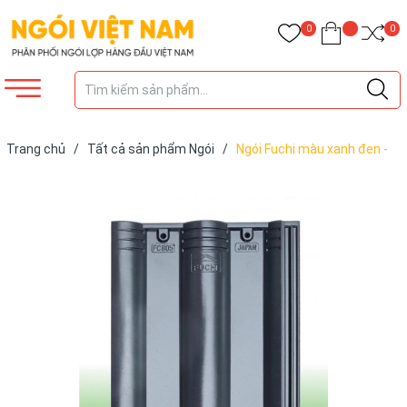
0
0
Trang chủ
/
Tất cả sản phẩm Ngói
/
Ngói Fuchi màu xanh đen -
FC08