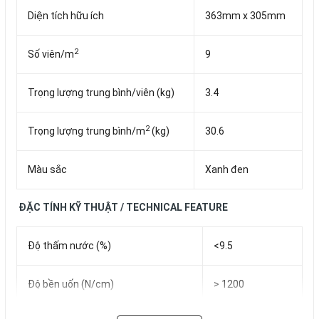
Diện tích hữu ích
363mm x 305mm
2
Số viên/m
9
Trọng lượng trung bình/viên (kg)
3.4
2
Trọng lượng trung bình/m
(kg)
30.6
Màu sắc
Xanh đen
ÐẶC TÍNH KỸ THUẬT / TECHNICAL FEATURE
Độ thấm nước (%)
<9.5
Độ bền uốn (N/cm)
> 1200