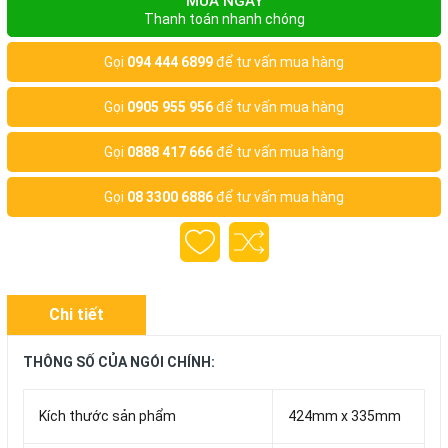
MUA NGAY
Thanh toán nhanh chóng
Gọi
094 444 6899
để tư vấn mua hàng
Gọi
0905 955 956
để tư vấn mua hàng
Gọi
0888 417 666
để tư vấn mua hàng
Gọi
08 3300 6886
để tư vấn mua hàng
Chi tiết
THÔNG SỐ CỦA NGÓI CHÍNH:
Kích thước sản phẩm
424mm x 335mm