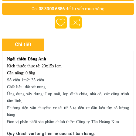
Gọi
08 3300 6886
để tư vấn mua hàng
Chi tiết
Ngói chiếu Đông Anh
Kích thước thực tế: 20x15x1cm
Cân nặng: 0.8kg
Số viên 1m2: 35 viên
Chất liệu: đất sét nung
Ứng dụng xây dựng: Lợp mái, lợp đình chùa, nhà cổ, các công trình
tâm linh,…
Phương tiện vận chuyển: xe tải từ 5 tạ đến xe đầu kéo tùy số lượng
hàng.
Đơn vị phân phối sản phẩm chính thức: Công ty Tân Hoàng Kim
Quý khách vui lòng liên hệ các sđt bán hàng: