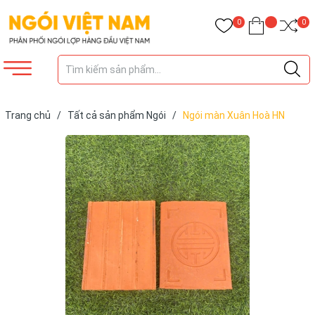
0
0
Trang chủ
/
Tất cả sản phẩm Ngói
/
Ngói màn Xuân Hoà HN