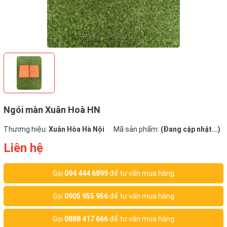
Ngói màn Xuân Hoà HN
Thương hiệu:
Xuân Hòa Hà Nội
Mã sản phẩm:
(Đang cập nhật...)
Liên hệ
Gọi
094 444 6899
để tư vấn mua hàng
Gọi
0905 955 956
để tư vấn mua hàng
Gọi
0888 417 666
để tư vấn mua hàng