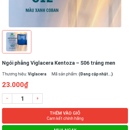
Ngói phẳng Viglacera Kentoza – S06 tráng men
Thương hiệu:
Viglacera
Mã sản phẩm:
(Đang cập nhật...)
23.000₫
–
+
THÊM VÀO GIỎ
Cam kết chính hãng