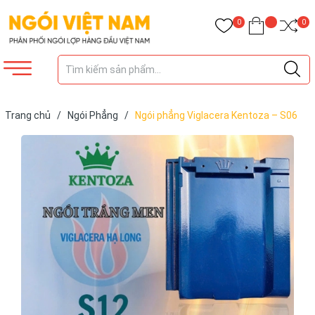
0
0
Trang chủ
/
Ngói Phẳng
/
Ngói phẳng Viglacera Kentoza – S06
tráng men