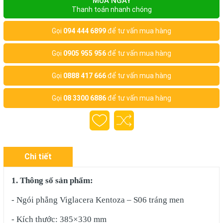
MUA NGAY
Thanh toán nhanh chóng
Gọi
094 444 6899
để tư vấn mua hàng
Gọi
0905 955 956
để tư vấn mua hàng
Gọi
0888 417 666
để tư vấn mua hàng
Gọi
08 3300 6886
để tư vấn mua hàng
Chi tiết
1. Thông số sản phẩm:
- Ngói phẳng Viglacera Kentoza – S06 tráng men
- Kích thước: 385×330 mm