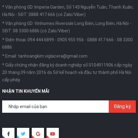
* Văn phòng GD: Imperia Garden, Số 143 Nguyễn Tuân, Thanh Xuân,
Hà Nội -
SĐT: 0888 417 666 (có Zalo/Viber)
* Văn phòng GD: Vinhomes Riverside Long Biên, Long Biên, Hà Nội -
SĐT: 08 3300 6886 (có Zalo/Viber)
* Điện thoại:
094 444 6899
-
0905 955 956
-
0888 417 666
-
08 3300
6886
* Email:
tanhoangkim.viglacera@gmail.com
* Giấy chứng nhận đăng ký doanh nghiệp số 0104911906 cấp ngày
20 tháng 09 năm 2016 do Sở kế hoạch và đầu tư thành phố Hà Nội
cấp phép
NHẬN TIN KHUYẾN MÃI
Đăng ký