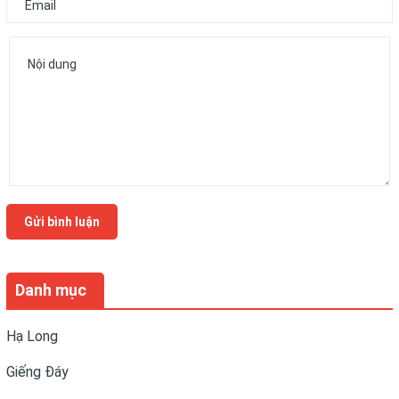
Gửi bình luận
Danh mục
Hạ Long
Giếng Đáy