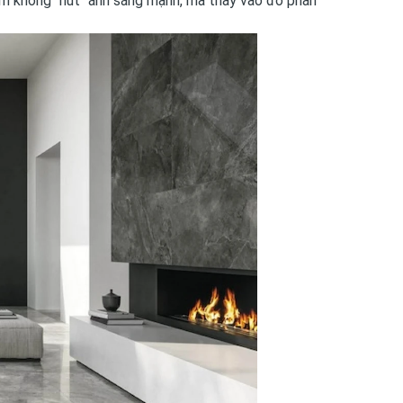
kem không "hút" ánh sáng mạnh, mà thay vào đó phản