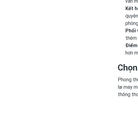
vẫn m
Kết h
quyện
phòng
Phối 
thêm 
Điểm 
hơn m
Chọn
Phong thủ
lại may m
thông tho