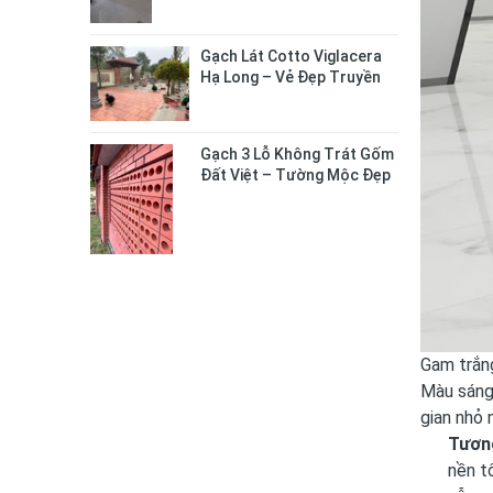
Gạch Lát Cotto Viglacera
Hạ Long – Vẻ Đẹp Truyền
Thống Cho Không Gian
Sống
Gạch 3 Lỗ Không Trát Gốm
Đất Việt – Tường Mộc Đẹp
Tự Nhiên, Bền Chắc Lâu Dài
Gam trắn
Màu sáng
gian nhỏ 
Tươn
nền
tô