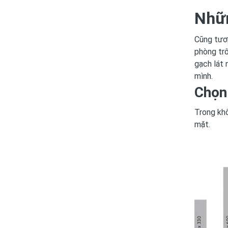
Nhữn
Cũng tươ
phòng trô
gạch lát 
mình.
Chọn
Trong khô
mặt.