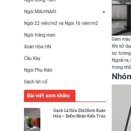
Ngói MAUINARI
Ngói 22 viên/m2 và Ngói 16 viên/m2
Ngói tráng men
Gam màu t
Khi sử dụ
Xuân Hòa HN
sự tương 
Cầu Xây
Ngoài ra,
trong nh
Ngói Phụ Kiện
Nhóm
Gạch lát cổ
Bài viết xem nhiều
Gạch Lá Dừa 20x20cm Xuân
Hòa – Điểm Nhấn Kiến Trúc
Độc Đáo Cho Không Gian
Sống