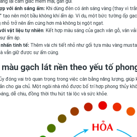
ang lại cảm giác mềm mại, gần gũi.
ợp với ánh sáng ấm:
Khi dùng đèn có ánh sáng vàng (thay vì trắ
" tạo nên một bầu không khí ấm áp. Ví dụ, một bức tường ốp gạc
 nhỏ trở nên ấm cúng hơn mà không bị ngột ngạt.
với vật liệu tự nhiên
: Kết hợp màu sáng của gạch vân gỗ, vân vả
sự ấm áp.
nhấn tinh tế:
Thêm vài chi tiết nhỏ như gối tựa màu vàng must
à vẫn giữ được sự ấm cúng.
 màu gạch lát nền theo yếu tố phon
y đóng vai trò quan trọng trong việc cân bằng năng lượng, giúp k
ắn cho gia chủ. Một ngôi nhà nhỏ được bố trí hợp phong thủy khô
áng, dễ chịu, đồng thời thu hút tài lộc và sức khỏe.