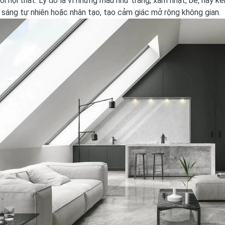
ới nội thất. Lý do là vì những màu như trắng, xám nhạt, be, hay 
 sáng tự nhiên hoặc nhân tạo, tạo cảm giác mở rộng không gian.