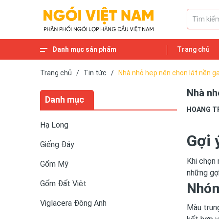
Danh mục sản phẩm
Trang chủ
Gạch lát cổ
Ngói Phụ Kiện
Cầu Xây
Xuân Hòa HN
Ngói tráng men
Ngói 22 viên/m2 và Ngói 16 viên/m2
Ngói MAUINARI
Ngói Đồng Tâm
Ngói hài cổ
Ngói Takao
Ngói Fuchi
Ngói Fuji
Ngói Bát Tràng
Ngói lấy sáng
Ngói nhập khẩu
Ngói cổ
Haceijoco Hạ Long
Viglacera Thăng Long
Viglacera Xuân Hòa
Viglacera Đông Anh
Gốm Đất Việt
Gốm Mỹ
Giếng Đáy
Hạ Long
Trang chủ
/
Tin tức
/
Nhà nhỏ hẹp nên chọn lát nền g
Nhà nh
Danh mục
HOANG T
Hạ Long
Gợi 
Giếng Đáy
Khi chọn 
Gốm Mỹ
những gợi
Gốm Đất Việt
Nhóm
Viglacera Đông Anh
Màu trung