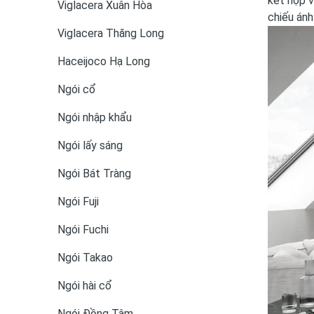
kết hợp v
Viglacera Xuân Hòa
chiếu ánh
Viglacera Thăng Long
Haceijoco Hạ Long
Ngói cổ
Ngói nhập khẩu
Ngói lấy sáng
Ngói Bát Tràng
Ngói Fuji
Ngói Fuchi
Ngói Takao
Ngói hài cổ
Ngói Đồng Tâm