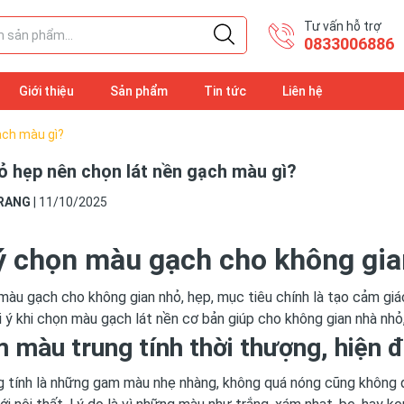
Tư vấn hỗ trợ
​0833006886
Giới thiệu
Sản phẩm
Tin tức
Liên hệ
ạch màu gì?
ỏ hẹp nên chọn lát nền gạch màu gì?
RANG
|
11/10/2025
ý chọn màu gạch cho không gia
màu gạch cho không gian nhỏ, hẹp, mục tiêu chính là tạo cảm giác
 ý khi chọn màu gạch lát nền cơ bản giúp cho không gian nhà nh
 màu trung tính thời thượng, hiện 
 tính là những gam màu nhẹ nhàng, không quá nóng cũng không quá