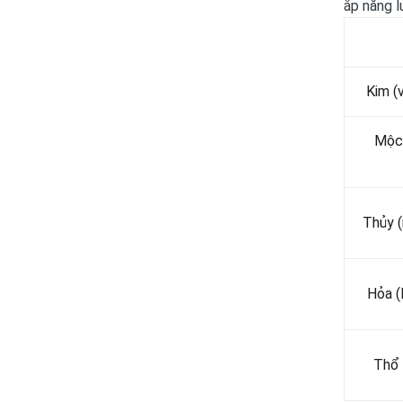
ắp năng l
Kim (v
Mộc 
Thủy (
Hỏa (
Thổ 