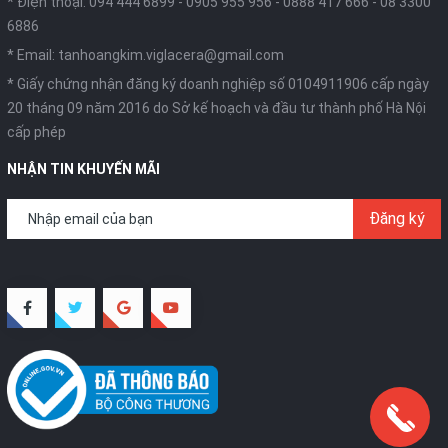
* Điện thoại:
094 444 6899
-
0905 955 956
-
0888 417 666
-
08 3300
6886
* Email:
tanhoangkim.viglacera@gmail.com
* Giấy chứng nhận đăng ký doanh nghiệp số 0104911906 cấp ngày
20 tháng 09 năm 2016 do Sở kế hoạch và đầu tư thành phố Hà Nội
cấp phép
NHẬN TIN KHUYẾN MÃI
Đăng ký