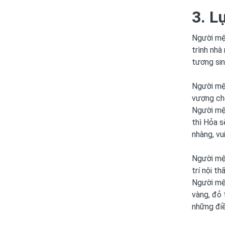
3. L
Người mệ
trình nhà
tương sin
Người mện
vượng cho
Người mện
thì Hỏa s
nhàng, vui
Người mện
trí nội t
Người mện
vàng, đỏ 
những điề