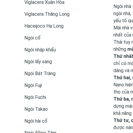
Viglacera Xuân Hòa
Ngôi nhà 
ngôi nhà,
Viglacera Thăng Long
yếu tố qu
Haceijoco Hạ Long
Mái nhà v
nhất của 
Ngói cổ
Thái tuy 
những
mẫ
Ngói nhập khẩu
Thứ nhất
Ngói lấy sáng
chỉ có mộ
dáng và m
Ngói Bát Tràng
Thứ hai,
Nano hiện
Ngói Fuji
thọ của m
Ngói Fuchi
Thứ ba, 
dựng mái 
Ngói Takao
khả năng 
Thứ tư, 
Ngói hài cổ
được nâng
Ngói Đồng Tâm