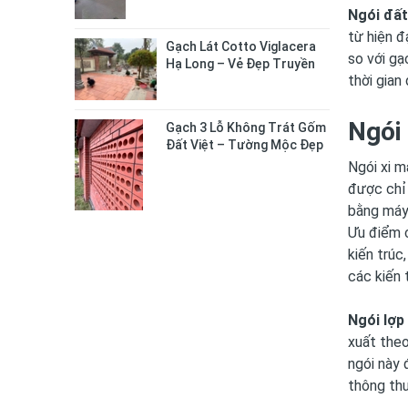
Ngói đất
từ hiện đ
Gạch Lát Cotto Viglacera
so với gạ
Hạ Long – Vẻ Đẹp Truyền
thời gian
Thống Cho Không Gian
Sống
Ngói
Gạch 3 Lỗ Không Trát Gốm
Đất Việt – Tường Mộc Đẹp
Tự Nhiên, Bền Chắc Lâu Dài
Ngói xi m
được chỉ 
bằng máy
Ưu điểm c
kiến ​​tr
các kiến 
Ngói lợp
xuất theo
ngói này 
thông th