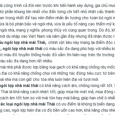
là công trình cả đời nên trước khi tiến hành xây dựng, gia chủ mu
 từ phần khung lớn nhất cho đến từng chi tiết nhỏ nhặt cấu thành
an trọng nhất để tạo nên điểm nhấn ấn tượng cho toàn bộ ngôi 
ừa là bộ phận bảo vệ ngôi nhà, vừa là yếu tố nâng cao thẩm mỹ kiến
ngôi nhà, mang ý nghĩa phong thủy vô cùng quan trọng. Do đó, kh
mới du nhập vào Việt Nam vài năm gần đây nhưng đã nhận được rấ
u ngói lợp
nhà mái Thái
,
chính vật liệu này mang lại điểm độc 
, ngói lợp nhà mái thái
có màu sắc đa dạng phù hợp với nhiều kiểu
t màu đỏ truyền thống hoặc đỏ sẫm thì hiện nay trên thị trường 
àu sắc đa dạng hơn rất nhiều.
mái nhà phải được lợp bằng loại gạch có khả năng chống rêu mố
 đại có khả năng chống chọi với những tác động tiêu cực từ bên 
ái nhà mà còn giữ cho tòa nhà luôn hiện đại và tươi mới.
ngói lợp nhà mái thái
có khả năng cách âm, chống nóng rất tốt. 
Thái là khả năng cách nhiệt tốt, giúp mùa hè mát mẻ, mùa đông ấm
cách âm tốt hơn so với mái tôn hay mái bằng, giúp hạn chế ô nhi
các loại ngói lợp nhà mái Thái
có ưu điểm là không bị biến dạng
 cao, ngói lợp hiện đại có độ bền uốn cao hơn, khả năng chịu nhiệ