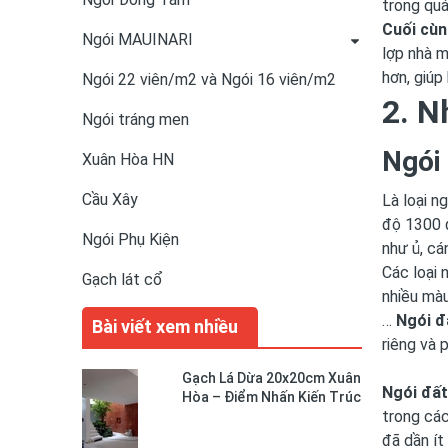
trong quá
Cuối cùn
Ngói MAUINARI
lợp nhà m
hơn, giúp
Ngói 22 viên/m2 và Ngói 16 viên/m2
2. N
Ngói tráng men
Ngói
Xuân Hòa HN
Cầu Xây
Là loại n
độ 1300 đ
Ngói Phụ Kiện
như ủ, cá
Các loại 
Gạch lát cổ
nhiều màu
…
Ngói đ
Bài viết xem nhiều
riêng và 
Gạch Lá Dừa 20x20cm Xuân
Ngói đất
Hòa – Điểm Nhấn Kiến Trúc
trong các
Độc Đáo Cho Không Gian
Sống
đã dần ít