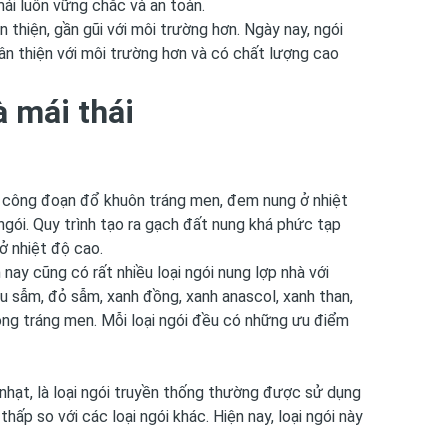
mái luôn vững chắc và an toàn.
 thiện, gần gũi với môi trường hơn. Ngày nay, ngói
hân thiện với môi trường hơn và có chất lượng cao
à mái thái
ác công đoạn đổ khuôn tráng men, đem nung ở nhiệt
 ngói. Quy trình tạo ra gạch đất nung khá phức tạp
 ở nhiệt độ cao.
ay cũng có rất nhiều loại ngói nung lợp nhà với
u sẫm, đỏ sẫm, xanh đồng, xanh anascol, xanh than,
hông tráng men. Mỗi loại ngói đều có những ưu điểm
nhạt, là loại ngói truyền thống thường được sử dụng
hấp so với các loại ngói khác. Hiện nay, loại ngói này