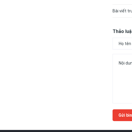
Bài viết t
Thảo luậ
Gửi bìn