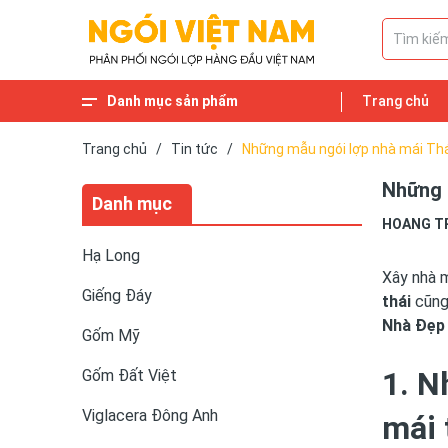
Danh mục sản phẩm
Trang chủ
Gạch lát cổ
Ngói Phụ Kiện
Cầu Xây
Xuân Hòa HN
Ngói tráng men
Ngói 22 viên/m2 và Ngói 16 viên/m2
Ngói MAUINARI
Ngói Đồng Tâm
Ngói hài cổ
Ngói Takao
Ngói Fuchi
Ngói Fuji
Ngói Bát Tràng
Ngói lấy sáng
Ngói nhập khẩu
Ngói cổ
Haceijoco Hạ Long
Viglacera Thăng Long
Viglacera Xuân Hòa
Viglacera Đông Anh
Gốm Đất Việt
Gốm Mỹ
Giếng Đáy
Hạ Long
Trang chủ
/
Tin tức
/
Những mẫu ngói lợp nhà mái Thá
Những 
Danh mục
HOANG T
Hạ Long
Xây nhà m
Giếng Đáy
thái
cũng 
Nhà Đẹp
Gốm Mỹ
1. N
Gốm Đất Việt
Viglacera Đông Anh
mái 