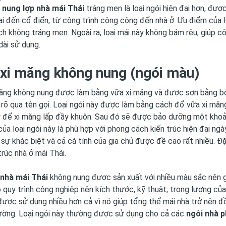
 nung lợp nhà mái Thái
tráng men là loại ngói hiện đại hơn, được
ại đến cổ điển, từ công trình công cộng đến nhà ở. Ưu điểm của 
ch không tráng men. Ngoài ra, loại mái này không bám rêu, giúp c
 dài sử dụng.
 xi măng không nung (ngói màu)
ăng không nung được làm bằng vữa xi măng và được sơn bằng bột
rõ qua tên gọi. Loại ngói này được làm bằng cách đổ vữa xi măng
 để xi măng lấp đầy khuôn. Sau đó sẽ được bảo dưỡng một khoảng
ủa loại ngói này là phù hợp với phong cách kiến ​​trúc hiện đại ng
úc, sự khác biệt và cả cá tính của gia chủ được đề cao rất nhiều. Đ
trúc nhà ở mái Thái.
 nhà mái Thái
không nung được sản xuất với nhiều màu sắc nên g
 quy trình công nghiệp nên kích thước, kỹ thuật, trọng lượng củ
được sử dụng nhiều hơn cả vì nó giúp tổng thể mái nhà trở nên đồ
ường. Loại ngói này thường được sử dụng cho cả các
ngôi nhà p