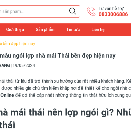
Tư vấn hỗ trợ
​0833006886
Giới thiệu
Sản phẩm
Tin tức
Liên hệ
i bền đẹp hiện nay
mẫu ngói lợp nhà mái Thái bền đẹp hiện nay
RANG
|
19/05/2024
ái thái từ lâu đã trở thành xu hướng của rất nhiều khách hàng.
được nhiều gia chủ tìm kiếm khắp nơi để thiết kế cho ngôi nhà c
 Online
để có thể cập nhật những thông tin thật hữu ích xung qu
hà mái thái nên lợp ngói gì? N
thái