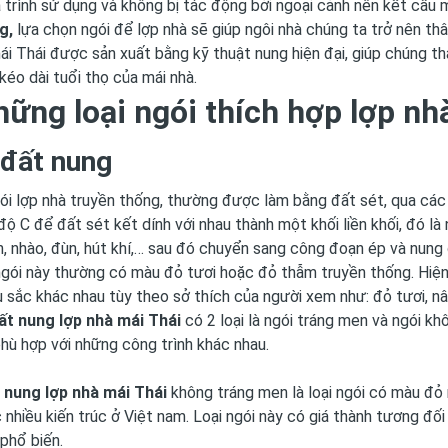
 trình sử dụng và không bị tác động bởi ngoại cảnh nên kết cấu 
g,
lựa chọn ngói để lợp nhà sẽ giúp ngôi nhà chúng ta trở nên thân
ái Thái được sản xuất bằng kỹ thuật nung hiện đại, giúp chúng t
 kéo dài tuổi thọ của mái nhà.
hững loại ngói thích hợp lợp nh
 đất nung
gói lợp nhà truyền thống, thường được làm bằng đất sét, qua c
ộ C để đất sét kết dính với nhau thành một khối liền khối, đó là
n, nhào, đùn, hút khí,… sau đó chuyển sang công đoạn ép và nung
ngói này thường có màu đỏ tươi hoặc đỏ thẫm truyền thống. Hiện n
 sắc khác nhau tùy theo sở thích của người xem như: đỏ tươi, nâ
ất nung lợp nhà mái Thái
có 2 loại là ngói tráng men và ngói k
phù hợp với những công trình khác nhau.
 nung lợp nhà mái Thái
không tráng men là loại ngói có màu đỏ 
 nhiều kiến trúc ở Việt nam. Loại ngói này có giá thành tương đối t
 phổ biến.