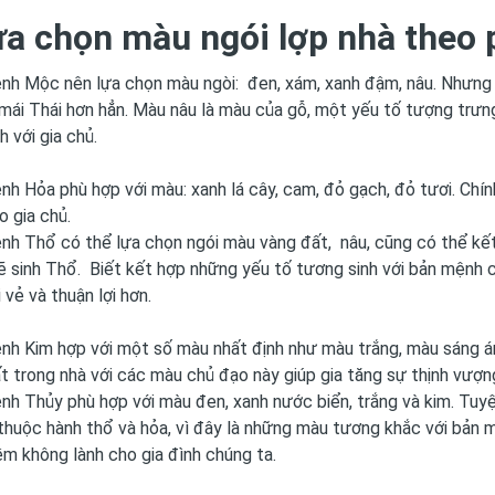
ựa chọn màu ngói lợp nhà theo
nh Mộc nên lựa chọn màu ngòi: đen, xám, xanh đậm, nâu. Nhưng
 mái Thái hơn hẳn. Màu nâu là màu của gỗ, một yếu tố tượng trư
h với gia chủ.
h Hỏa phù hợp với màu: xanh lá cây, cam, đỏ gạch, đỏ tươi. Ch
 gia chủ.
h Thổ có thể lựa chọn ngói màu vàng đất, nâu, cũng có thể kết 
ẽ sinh Thổ. Biết kết hợp những yếu tố tương sinh với bản mệnh 
 vẻ và thuận lợi hơn.
h Kim hợp với một số màu nhất định như màu trắng, màu sáng ánh
hất trong nhà với các màu chủ đạo này giúp gia tăng sự thịnh vượn
h Thủy phù hợp với màu đen, xanh nước biển, trắng và kim. Tuy
thuộc hành thổ và hỏa, vì đây là những màu tương khắc với bản
m không lành cho gia đình chúng ta.