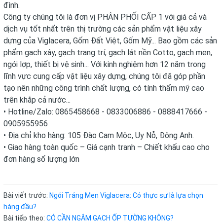
đình.
Công ty chúng tôi là đơn vị PHÂN PHỐI CẤP 1 với giá cả và
dịch vụ tốt nhất trên thị trường các sản phẩm vật liệu xây
dựng của Viglacera, Gốm Đất Việt, Gốm Mỹ... Bao gồm các sản
phẩm gạch xây, gạch trang trí, gạch lát nền Cotto, gạch men,
ngói lợp, thiết bị vệ sinh... Với kinh nghiệm hơn 12 năm trong
lĩnh vực cung cấp vật liệu xây dựng, chúng tôi đã góp phần
tạo nên những công trình chất lượng, có tính thẩm mỹ cao
trên khắp cả nước...
• Hotline/Zalo: 0865458668 - 0833006886 - 0888417666 -
0905955956
• Địa chỉ kho hàng: 105 Đào Cam Mộc, Uy Nỗ, Đông Anh.
• Giao hàng toàn quốc – Giá cạnh tranh – Chiết khấu cao cho
đơn hàng số lượng lớn
Bài viết trước:
Ngói Tráng Men Viglacera: Có thực sự là lựa chọn
hàng đầu?
Bài tiếp theo:
CÓ CẦN NGÂM GẠCH ỐP TƯỜNG KHÔNG?