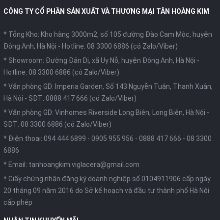
CÔNG TY CỔ PHẦN SẢN XUẤT VÀ THƯƠNG MẠI TÂN HOÀNG KIM
* Tổng Kho: Kho hàng 3000m2, số 105 đường Đào Cam Mộc, huyện
Đông Anh, Hà Nội -
Hotline: 08 3300 6886 (có Zalo/Viber)
* Showroom: Đường Đản Dị, xã Uy Nỗ, huyện Đông Anh, Hà Nội -
Hotline: 08 3300 6886 (có Zalo/Viber)
* Văn phòng GD: Imperia Garden, Số 143 Nguyễn Tuân, Thanh Xuân,
Hà Nội -
SĐT: 0888 417 666 (có Zalo/Viber)
* Văn phòng GD: Vinhomes Riverside Long Biên, Long Biên, Hà Nội -
SĐT: 08 3300 6886 (có Zalo/Viber)
* Điện thoại:
094 444 6899
-
0905 955 956
-
0888 417 666
-
08 3300
6886
* Email:
tanhoangkim.viglacera@gmail.com
* Giấy chứng nhận đăng ký doanh nghiệp số 0104911906 cấp ngày
20 tháng 09 năm 2016 do Sở kế hoạch và đầu tư thành phố Hà Nội
cấp phép