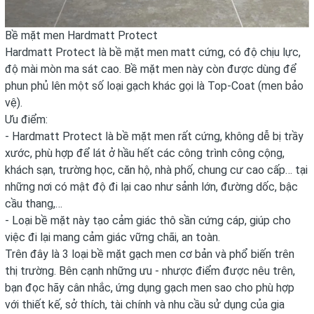
Bề mặt men Hardmatt Protect
Hardmatt Protect là bề mặt men matt cứng, có độ chịu lực,
độ mài mòn ma sát cao. Bề mặt men này còn được dùng để
phun phủ lên một số loại gạch khác gọi là Top-Coat (men bảo
vệ).
Ưu điểm:
- Hardmatt Protect là bề mặt men rất cứng, không dễ bị trầy
xước, phù hợp để lát ở hầu hết các công trình công cộng,
khách sạn, trường học, căn hộ, nhà phố, chung cư cao cấp… tại
những nơi có mật độ đi lại cao như sảnh lớn, đường dốc, bậc
cầu thang,…
- Loại bề mặt này tạo cảm giác thô sần cứng cáp, giúp cho
việc đi lại mang cảm giác vững chãi, an toàn.
Trên đây là 3 loại bề mặt gạch men cơ bản và phổ biến trên
thị trường. Bên cạnh những ưu - nhược điểm được nêu trên,
bạn đọc hãy cân nhắc, ứng dụng gạch men sao cho phù hợp
với thiết kế, sở thích, tài chính và nhu cầu sử dụng của gia