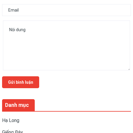
Gửi bình luận
Danh mục
Hạ Long
Giếng Đáy