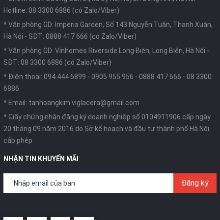
Hotline: 08 3300 6886 (có Zalo/Viber)
* Văn phòng GD: Imperia Garden, Số 143 Nguyễn Tuân, Thanh Xuân,
Hà Nội -
SĐT: 0888 417 666 (có Zalo/Viber)
* Văn phòng GD: Vinhomes Riverside Long Biên, Long Biên, Hà Nội -
SĐT: 08 3300 6886 (có Zalo/Viber)
* Điện thoại:
094 444 6899
-
0905 955 956
-
0888 417 666
-
08 3300
6886
* Email:
tanhoangkim.viglacera@gmail.com
* Giấy chứng nhận đăng ký doanh nghiệp số 0104911906 cấp ngày
20 tháng 09 năm 2016 do Sở kế hoạch và đầu tư thành phố Hà Nội
cấp phép
NHẬN TIN KHUYẾN MÃI
Đăng ký