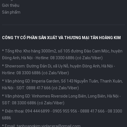
Giới thiệu
Sản phẩm
CÔNG TY CỔ PHẦN SẢN XUẤT VÀ THƯƠNG MẠI TÂN HOÀNG KIM
* Tổng Kho: Kho hàng 3000m2, số 105 đường Đào Cam Mộc, huyện
Đông Anh, Hà Nội -
Hotline: 08 3300 6886 (có Zalo/Viber)
* Showroom: Đường Đản Dị, xã Uy Nỗ, huyện Đông Anh, Hà Nội -
Hotline: 08 3300 6886 (có Zalo/Viber)
* Văn phòng GD: Imperia Garden, Số 143 Nguyễn Tuân, Thanh Xuân,
Hà Nội -
SĐT: 0888 417 666 (có Zalo/Viber)
* Văn phòng GD: Vinhomes Riverside Long Biên, Long Biên, Hà Nội -
SĐT: 08 3300 6886 (có Zalo/Viber)
* Điện thoại:
094 444 6899
-
0905 955 956
-
0888 417 666
-
08 3300
6886
* Email:
tanhoangkim.viglacera@gmail.com