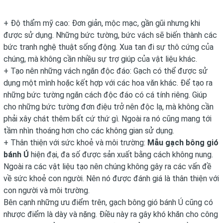
+ Độ thẩm mỹ cao: Đơn giản, mộc mạc, gần gũi nhưng khi
được sử dụng. Những bức tường, bức vách sẽ biến thành các
bức tranh nghệ thuật sống động. Xua tan đi sự thô cứng của
chúng, mà không cần nhiều sự trợ giúp của vật liệu khác.
+ Tạo nên những vách ngăn độc đáo: Gạch có thể được sử
dụng một mình hoặc kết hợp với các hoa văn khác. Để tạo ra
những bức tường ngăn cách độc đáo có cá tính riêng. Giúp
cho những bức tường đơn điệu trở nên độc lạ, mà không cần
phải xây chát thêm bất cứ thứ gì. Ngoài ra nó cũng mang tới
tầm nhìn thoáng hơn cho các không gian sử dụng.
+ Thân thiện với sức khoẻ và môi trường:
Mẫu gạch bông gió
bánh Ú
hiện đại, đa số được sản xuất bằng cách không nung.
Ngoài ra các vật liệu tạo nên chúng không gây ra các vấn đề
về sức khoẻ con người. Nên nó được đánh giá là thân thiện với
con người và môi trường.
Bên cạnh những ưu điểm trên, gạch bông gió bánh Ú cũng có
nhược điểm là dày và nặng. Điều này ra gây khó khăn cho công