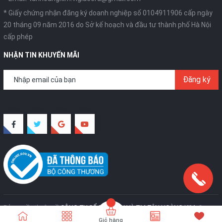
* Giấy chứng nhận đăng ký doanh nghiệp số 0104911906 cấp ngày
20 tháng 09 năm 2016 do Sở kế hoạch và đầu tư thành phố Hà Nội
cấp phép
NHẬN TIN KHUYẾN MÃI
Đăng ký
Bản quyền thuộc về
CÔNG TY CỔ PHẦN SX VÀ TM TÂN HOÀNG KIM
.
Cung
cấp bởi
Sapo
Giỏ hàng