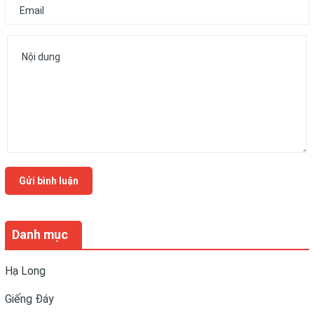
Gửi bình luận
Danh mục
Hạ Long
Giếng Đáy