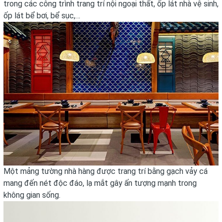
trong các công trình trang trí nội ngoại thất, ốp lát nhà vệ sinh,
ốp lát bể bơi, bể sục,…
Một mảng tường nhà hàng được trang trí bằng gạch vảy cá
mang đến nét độc đáo, lạ mắt gây ấn tượng mạnh trong
không gian sống.