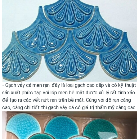
- Gạch vảy cá men rạn: đây là loại gạch cao cấp và có kỹ thuật
sản xuất phức tạp với lớp men bề mặt được xử lý rất tinh xảo
để tạo ra các vết nứt rạn trên bề mặt. Cùng với độ rạn càng
cao, càng chi tiết thì gạch vảy cá có giá trị thẩm mỹ càng cao.