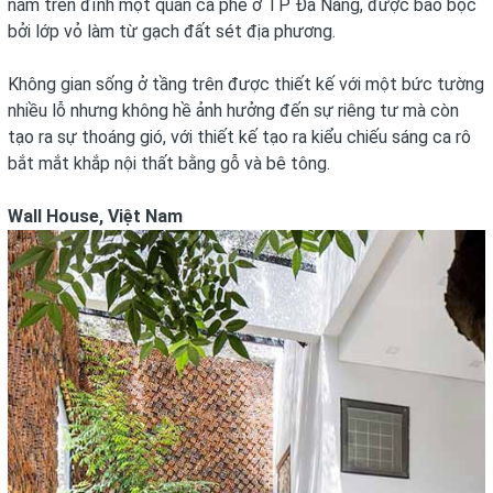
nằm trên đỉnh một quán cà phê ở TP Đà Nẵng, được bao bọc
bởi lớp vỏ làm từ gạch đất sét địa phương.
Không gian sống ở tầng trên được thiết kế với một bức tường
nhiều lỗ nhưng không hề ảnh hưởng đến sự riêng tư mà còn
tạo ra sự thoáng gió, với thiết kế tạo ra kiểu chiếu sáng ca rô
bắt mắt khắp nội thất bằng gỗ và bê tông.
Wall House, Việt Nam