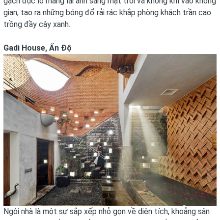
gạch đục lỗ mang lại ánh sáng mặt trời và không khí vào không
gian, tạo ra những bóng đổ rải rác khắp phòng khách trần cao
trồng đầy cây xanh.
Gadi House, Ấn Độ
Ngôi nhà là một sự sắp xếp nhỏ gọn về diện tích, khoảng sân