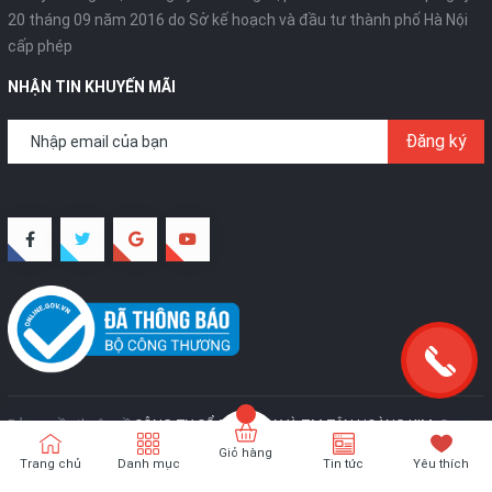
20 tháng 09 năm 2016 do Sở kế hoạch và đầu tư thành phố Hà Nội
cấp phép
NHẬN TIN KHUYẾN MÃI
Đăng ký
Bản quyền thuộc về
CÔNG TY CỔ PHẦN SX VÀ TM TÂN HOÀNG KIM
.
Cung
cấp bởi
Sapo
Giỏ hàng
Trang chủ
Danh mục
Tin tức
Yêu thích