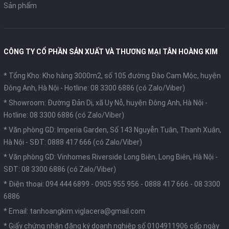
Sản phẩm
CÔNG TY CỔ PHẦN SẢN XUẤT VÀ THƯƠNG MẠI TÂN HOÀNG KIM
* Tổng Kho: Kho hàng 3000m2, số 105 đường Đào Cam Mộc, huyện
Đông Anh, Hà Nội -
Hotline: 08 3300 6886 (có Zalo/Viber)
* Showroom: Đường Đản Dị, xã Uy Nỗ, huyện Đông Anh, Hà Nội -
Hotline: 08 3300 6886 (có Zalo/Viber)
* Văn phòng GD: Imperia Garden, Số 143 Nguyễn Tuân, Thanh Xuân,
Hà Nội -
SĐT: 0888 417 666 (có Zalo/Viber)
* Văn phòng GD: Vinhomes Riverside Long Biên, Long Biên, Hà Nội -
SĐT: 08 3300 6886 (có Zalo/Viber)
* Điện thoại:
094 444 6899
-
0905 955 956
-
0888 417 666
-
08 3300
6886
* Email:
tanhoangkim.viglacera@gmail.com
* Giấy chứng nhận đăng ký doanh nghiệp số 0104911906 cấp ngày