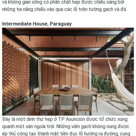
và không gian sống có phần chật hẹp được chiếu sáng bởi
những tia nắng chiếu vào qua các lỗ trên tường gạch và đá.
Intermediate House, Paraguay
Đây là một dinh thự hẹp ở TP Asunción được tổ chức xung
quanh một sân ngoài trời. Những viên gạch không nung được
ép thủ công tạo thành mặt tiền đục lỗ hướng ra đường, cung