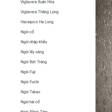
Viglacera Xuân Hòa
Viglacera Thăng Long
Haceijoco Hạ Long
Ngói cổ
Ngói nhập khẩu
Ngói lấy sáng
Ngói Bát Tràng
Ngói Fuji
Ngói Fuchi
Ngói Takao
Ngói hài cổ
Ngói Đồng Tâm