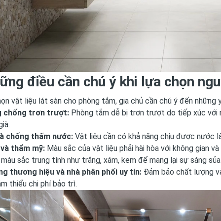
ững điều cần chú ý khi lựa chọn ngu
họn vật liệu lát sàn cho phòng tắm, gia chủ cần chú ý đến những 
 chống trơn trượt:
Phòng tắm dễ bị trơn trượt do tiếp xúc với n
già.
à chống thấm nước:
Vật liệu cần có khả năng chịu được nước lâ
 và thẩm mỹ:
Màu sắc của vật liệu phải hài hòa với không gian và
màu sắc trung tính như trắng, xám, kem để mang lại sự sáng sủa 
g thương hiệu và nhà phân phối uy tín:
Đảm bảo chất lượng và 
ảm thiểu chi phí bảo trì.