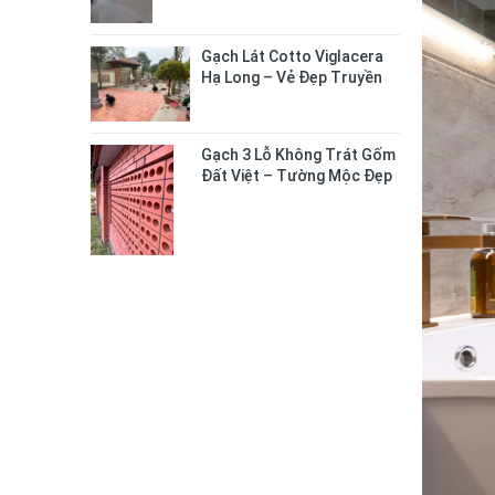
Gạch Lát Cotto Viglacera
Hạ Long – Vẻ Đẹp Truyền
Thống Cho Không Gian
Sống
Gạch 3 Lỗ Không Trát Gốm
Đất Việt – Tường Mộc Đẹp
Tự Nhiên, Bền Chắc Lâu Dài