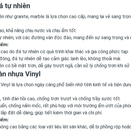
á tự nhiên
ên như granite, marble là lựa chọn cao cấp, mang lại vẻ sang tr
:
o, khả năng chịu nước và chịu ẩm tốt.
ự nhiên, với các đường vân độc đáo, mang đến sự sang trọng và
iểm:
 cao do đá tự nhiên có quá trình khai thác và gia công phức tạp.
ông, đá tự nhiên dễ tạo cảm giác lạnh lẽo, không thoải mái.
ên có bề mặt trơn, dễ gây trượt ngã, cần xử lý chống trơn khi s
àn nhựa Vinyl
Vinyl là lựa chọn ngày càng phổ biến nhờ tính kinh tế và tiện dụn
:
tính đàn hồi cao, chống trơn trượt và chống trầy xước tốt.
uẩn, chống nấm mốc, rất phù hợp với môi trường ẩm ướt của phò
 lắp đặt dễ dàng, giúp tiết kiệm thời gian và chi phí.
iểm:
ông cao bằng các loại vật liệu lát sàn khác, dễ bị phồng rộp hoặ