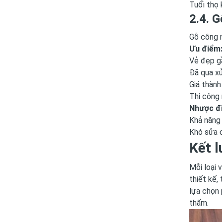
Tuổi thọ
2.4. 
Gỗ công n
Ưu điểm
Vẻ đẹp gầ
Đã qua xử
Giá thành
Thi công 
Nhược đ
Khả năng 
Khó sửa c
Kết l
Mỗi loại 
thiết kế,
lựa chọn 
thấm.