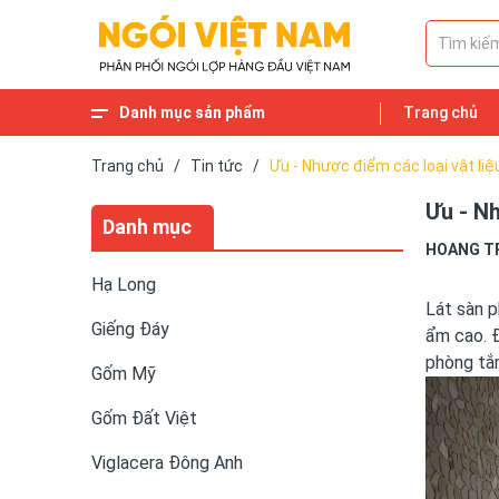
Danh mục sản phẩm
Trang chủ
Gạch lát cổ
Ngói Phụ Kiện
Cầu Xây
Xuân Hòa HN
Ngói tráng men
Ngói 22 viên/m2 và Ngói 16 viên/m2
Ngói MAUINARI
Ngói Đồng Tâm
Ngói hài cổ
Ngói Takao
Ngói Fuchi
Ngói Fuji
Ngói Bát Tràng
Ngói lấy sáng
Ngói nhập khẩu
Ngói cổ
Haceijoco Hạ Long
Viglacera Thăng Long
Viglacera Xuân Hòa
Viglacera Đông Anh
Gốm Đất Việt
Gốm Mỹ
Giếng Đáy
Hạ Long
Trang chủ
/
Tin tức
/
Ưu - Nhược điểm các loại vật li
Ưu - Nh
Danh mục
HOANG T
Hạ Long
Lát sàn p
Giếng Đáy
ẩm cao. Đ
phòng tắm
Gốm Mỹ
Gốm Đất Việt
Viglacera Đông Anh