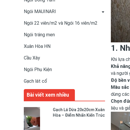
Ngói MAUINARI
Ngói 22 viên/m2 và Ngói 16 viên/m2
Ngói tráng men
1. Nh
Xuân Hòa HN
Cầu Xây
Khi lựa c
Khả năng
Ngói Phụ Kiện
và người 
Độ bền v
Gạch lát cổ
Màu sắc
dùng các 
Bài viết xem nhiều
Chọn đún
liệu và gi
Gạch Lá Dừa 20x20cm Xuân
Hòa – Điểm Nhấn Kiến Trúc
Độc Đáo Cho Không Gian
Sống