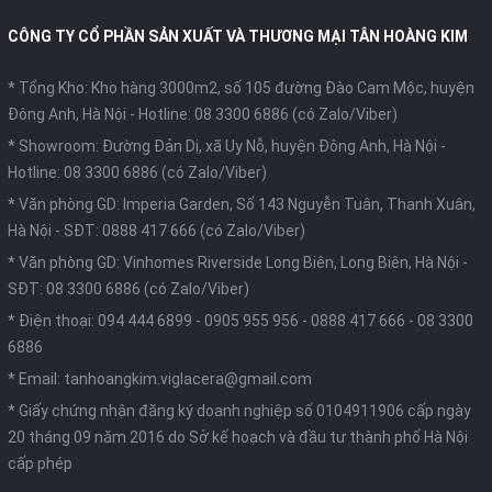
CÔNG TY CỔ PHẦN SẢN XUẤT VÀ THƯƠNG MẠI TÂN HOÀNG KIM
* Tổng Kho: Kho hàng 3000m2, số 105 đường Đào Cam Mộc, huyện
Đông Anh, Hà Nội -
Hotline: 08 3300 6886 (có Zalo/Viber)
* Showroom: Đường Đản Dị, xã Uy Nỗ, huyện Đông Anh, Hà Nội -
Hotline: 08 3300 6886 (có Zalo/Viber)
* Văn phòng GD: Imperia Garden, Số 143 Nguyễn Tuân, Thanh Xuân,
Hà Nội -
SĐT: 0888 417 666 (có Zalo/Viber)
* Văn phòng GD: Vinhomes Riverside Long Biên, Long Biên, Hà Nội -
SĐT: 08 3300 6886 (có Zalo/Viber)
* Điện thoại:
094 444 6899
-
0905 955 956
-
0888 417 666
-
08 3300
6886
* Email:
tanhoangkim.viglacera@gmail.com
* Giấy chứng nhận đăng ký doanh nghiệp số 0104911906 cấp ngày
20 tháng 09 năm 2016 do Sở kế hoạch và đầu tư thành phố Hà Nội
cấp phép