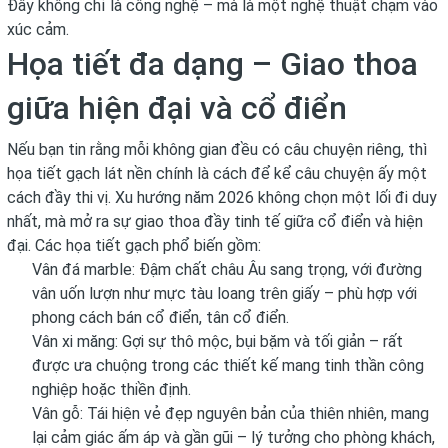
Đây không chỉ là công nghệ – mà là một nghệ thuật chạm vào
xúc cảm.
Họa tiết đa dạng – Giao thoa
giữa hiện đại và cổ điển
Nếu bạn tin rằng mỗi không gian đều có câu chuyện riêng, thì
họa tiết gạch lát nền chính là cách để kể câu chuyện ấy một
cách đầy thi vị. Xu hướng năm 2026 không chọn một lối đi duy
nhất, mà mở ra sự giao thoa đầy tinh tế giữa cổ điển và hiện
đại. Các họa tiết gạch phổ biến gồm:
Vân đá marble: Đậm chất châu Âu sang trọng, với đường
vân uốn lượn như mực tàu loang trên giấy – phù hợp với
phong cách bán cổ điển, tân cổ điển.
Vân xi măng: Gợi sự thô mộc, bụi bặm và tối giản – rất
được ưa chuộng trong các thiết kế mang tinh thần công
nghiệp hoặc thiền định.
Vân gỗ: Tái hiện vẻ đẹp nguyên bản của thiên nhiên, mang
lại cảm giác ấm áp và gần gũi – lý tưởng cho phòng khách,