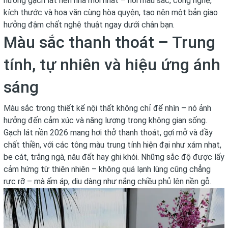
hướng gạch lát nền nhà mới nhất – nơi màu sắc, công nghệ,
kích thước và hoa văn cùng hòa quyện, tạo nên một bản giao
hưởng đậm chất nghệ thuật ngay dưới chân bạn.
Màu sắc thanh thoát – Trung
tính, tự nhiên và hiệu ứng ánh
sáng
Màu sắc trong thiết kế nội thất không chỉ để nhìn – nó ảnh
hưởng đến cảm xúc và năng lượng trong không gian sống.
Gạch lát nền 2026 mang hơi thở thanh thoát, gợi mở và đầy
chất thiền, với các tông màu trung tính hiện đại như xám nhạt,
be cát, trắng ngà, nâu đất hay ghi khói. Những sắc độ được lấy
cảm hứng từ thiên nhiên – không quá lạnh lùng cũng chẳng
rực rỡ – mà ấm áp, dịu dàng như nắng chiều phủ lên nền gỗ.