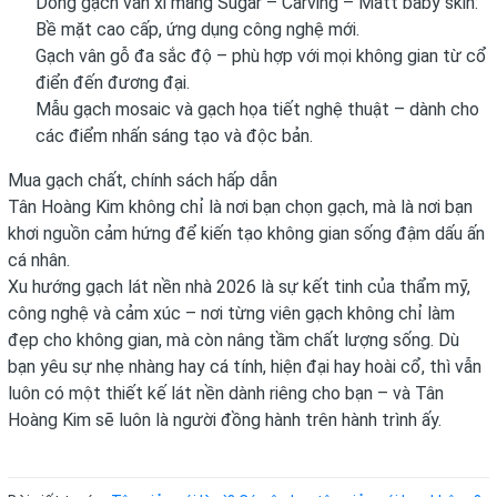
Dòng gạch vân xi măng Sugar – Carving – Matt baby skin:
Bề mặt cao cấp, ứng dụng công nghệ mới.
Gạch vân gỗ đa sắc độ – phù hợp với mọi không gian từ cổ
điển đến đương đại.
Mẫu gạch mosaic và gạch họa tiết nghệ thuật – dành cho
các điểm nhấn sáng tạo và độc bản.
Mua gạch chất, chính sách hấp dẫn
Tân Hoàng Kim không chỉ là nơi bạn chọn gạch, mà là nơi bạn
khơi nguồn cảm hứng để kiến tạo không gian sống đậm dấu ấn
cá nhân.
Xu hướng gạch lát nền nhà 2026 là sự kết tinh của thẩm mỹ,
công nghệ và cảm xúc – nơi từng viên gạch không chỉ làm
đẹp cho không gian, mà còn nâng tầm chất lượng sống. Dù
bạn yêu sự nhẹ nhàng hay cá tính, hiện đại hay hoài cổ, thì vẫn
luôn có một thiết kế lát nền dành riêng cho bạn – và Tân
Hoàng Kim sẽ luôn là người đồng hành trên hành trình ấy.